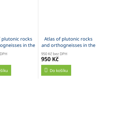
f plutonic rocks
Atlas of plutonic rocks
ogneisses in the
and orthogneisses in the
mian Massif,
Bohemian Massif,
 DPH
950 Kč bez DPH
ohemicum
Moldanubicum
950 Kč
šíku
Do košíku