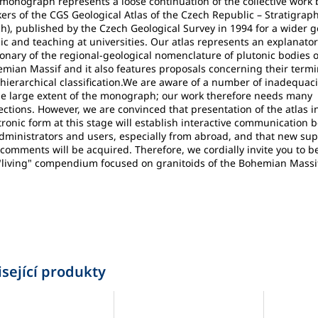
monograph represents a loose continuation of the collective work 
ers of the CGS Geological Atlas of the Czech Republic – Stratigraph
h), published by the Czech Geological Survey in 1994 for a wider g
ic and teaching at universities. Our atlas represents an explanato
ionary of the regional-geological nomenclature of plutonic bodies o
mian Massif and it also features proposals concerning their term
hierarchical classification.We are aware of a number of inadequaci
he large extent of the monograph; our work therefore needs many
ections. However, we are convinced that presentation of the atlas i
tronic form at this stage will establish interactive communication
administrators and users, especially from abroad, and that new s
comments will be acquired. Therefore, we cordially invite you to be
"living" compendium focused on granitoids of the Bohemian Massi
sející produkty