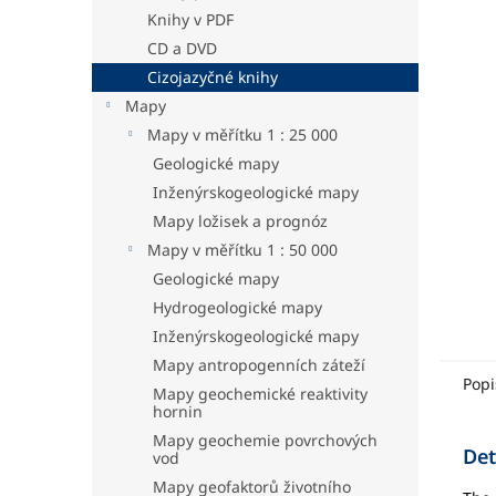
a
z
Knihy v PDF
n
5
CD a DVD
e
hvězdič
Cizojazyčné knihy
l
Mapy
Mapy v měřítku 1 : 25 000
Geologické mapy
Inženýrskogeologické mapy
Mapy ložisek a prognóz
Mapy v měřítku 1 : 50 000
Geologické mapy
Hydrogeologické mapy
Inženýrskogeologické mapy
Mapy antropogenních záteží
Popi
Mapy geochemické reaktivity
hornin
Mapy geochemie povrchových
Det
vod
Mapy geofaktorů životního