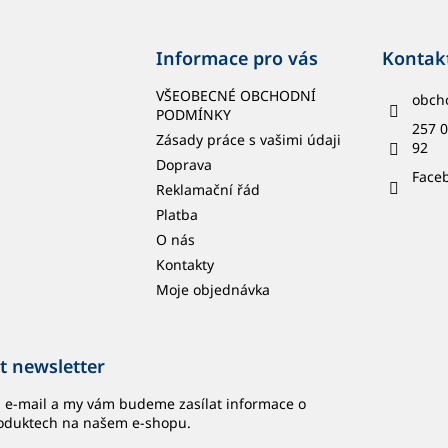
Informace pro vás
Kontak
VŠEOBECNÉ OBCHODNÍ
obch
PODMÍNKY
257 0
Zásady práce s vašimi údaji
92
Doprava
Face
Reklamační řád
Platba
O nás
Kontakty
Moje objednávka
t newsletter
j e-mail a my vám budeme zasílat informace o
oduktech na našem e-shopu.