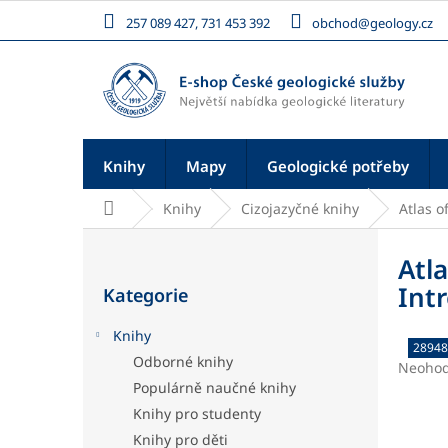
Přejít
257 089 427, 731 453 392
obchod@geology.cz
na
obsah
Knihy
Mapy
Geologické potřeby
Domů
Knihy
Cizojazyčné knihy
Atlas o
P
o
Atl
Přeskočit
s
Int
Kategorie
kategorie
t
r
Knihy
a
28948
Odborné knihy
n
Průměr
Neoho
hodnoc
Populárně naučné knihy
n
produk
í
Knihy pro studenty
je
p
Knihy pro děti
0,0