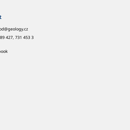
t
od
@
geology.cz
89 427, 731 453 3
book