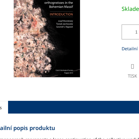
Měrná
Sklad
cena:
ek.
Detailní
TISK
s
ailní popis produktu