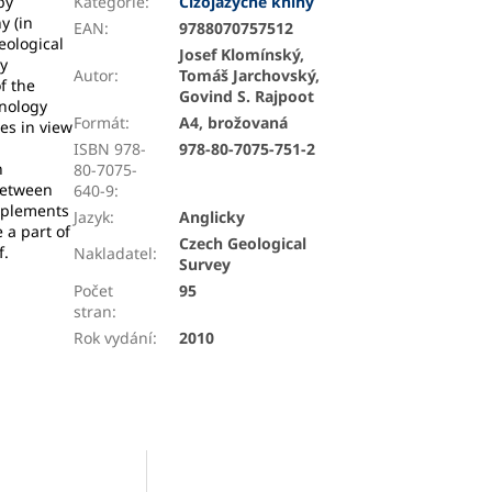
by
Kategorie
:
Cizojazyčné knihy
y (in
EAN
:
9788070757512
eological
Josef Klomínský,
ry
Autor
:
Tomáš Jarchovský,
f the
Govind S. Rajpoot
inology
Formát
:
A4, brožovaná
es in view
ISBN 978-
978-80-7075-751-2
n
80-7075-
 between
640-9
:
upplements
Jazyk
:
Anglicky
 a part of
Czech Geological
f.
Nakladatel
:
Survey
Počet
95
stran
:
Rok vydání
:
2010