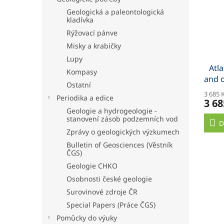
Geologická a paleontologická
kladívka
Rýžovací pánve
Misky a krabičky
Lupy
Atla
Kompasy
and o
Ostatní
B
3 685 
Periodika a edice
3 68
Geologie a hydrogeologie -
stanovení zásob podzemních vod
D
Zprávy o geologických výzkumech
Bulletin of Geosciences (Věstník
ČGS)
Geologie CHKO
Osobnosti české geologie
Surovinové zdroje ČR
Special Papers (Práce ČGS)
Pomůcky do výuky