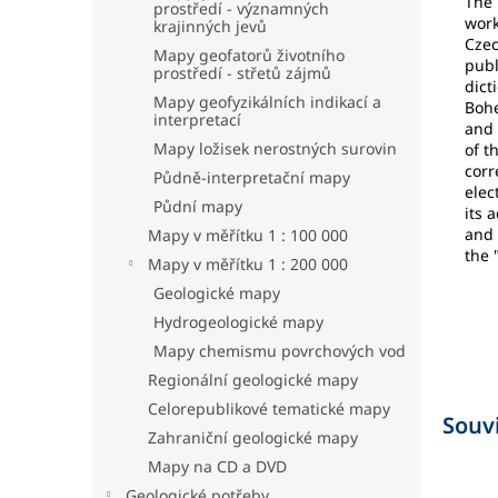
The 
prostředí - významných
work
krajinných jevů
Czec
Mapy geofatorů životního
publ
prostředí - střetů zájmů
dict
Mapy geofyzikálních indikací a
Bohe
interpretací
and 
Mapy ložisek nerostných surovin
of t
corr
Půdně-interpretační mapy
elec
Půdní mapy
its 
and 
Mapy v měřítku 1 : 100 000
the 
Mapy v měřítku 1 : 200 000
Geologické mapy
Hydrogeologické mapy
Mapy chemismu povrchových vod
Regionální geologické mapy
Celorepublikové tematické mapy
Souvi
Zahraniční geologické mapy
Mapy na CD a DVD
Geologické potřeby