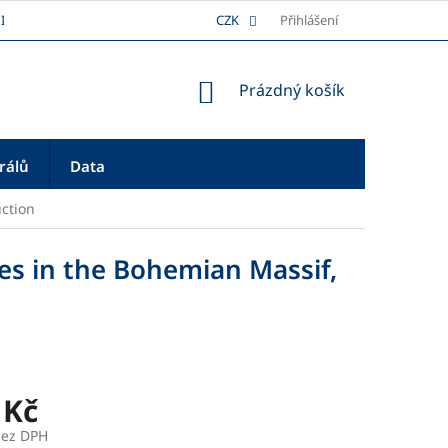
I
DOPRAVA
REKLAMAČNÍ ŘÁD
CZK
Přihlášení
PLATBA
O NÁS
NÁKUPNÍ
Prázdný košík
KOŠÍK
rálů
Data
uction
ses in the Bohemian Massif,
 Kč
bez DPH