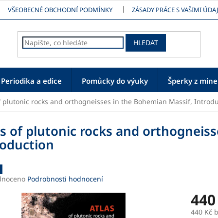
VŠEOBECNÉ OBCHODNÍ PODMÍNKY
ZÁSADY PRÁCE S VAŠIMI ÚDAJ
HLEDAT
Periodika a edice
Pomůcky do výuky
Šperky z mine
f plutonic rocks and orthogneisses in the Bohemian Massif, Introd
as of plutonic rocks and orthogneis
roduction
né
dnoceno
Podrobnosti hodnocení
ení
440
tu
440 Kč 