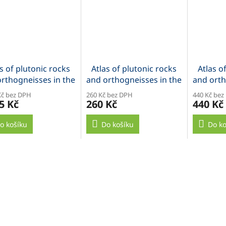
s of plutonic rocks
Atlas of plutonic rocks
Atlas o
rthogneisses in the
and orthogneisses in the
and orth
ohemian Massif
Bohemian Massif - CD
Bohe
Kč bez DPH
260 Kč bez DPH
440 Kč bez
B
5 Kč
260 Kč
440 Kč
o košíku
Do košíku
Do ko