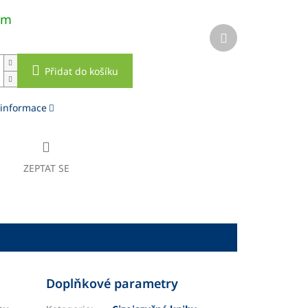
em
Další
produkt
Přidat do košíku
 informace
ZEPTAT SE
Doplňkové parametry