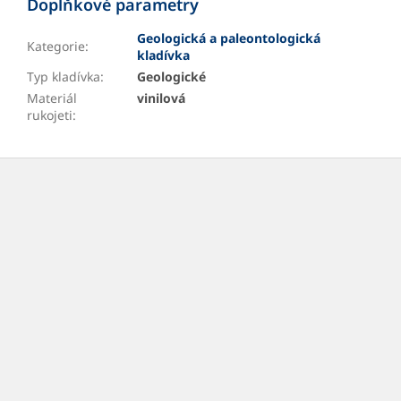
Doplňkové parametry
Geologická a paleontologická
Kategorie
:
kladívka
Typ kladívka
:
Geologické
Materiál
vinilová
rukojeti
:
Z
á
p
a
t
í