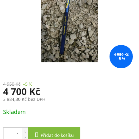
hvězdiček.
4 950 Kč
–5 %
4 950 Kč
–5 %
4 700 Kč
3 884,30 Kč bez DPH
Měrná
Skladem
cena:
Přidat do košíku