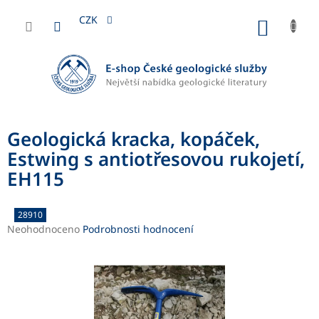
Přejít
na
CZK
NÁKUP
obsah
KOŠÍK
Geologická kracka, kopáček,
Estwing s antiotřesovou rukojetí,
EH115
28910
Průměrné
Neohodnoceno
Podrobnosti hodnocení
hodnocení
produktu
je
0,0
z
5