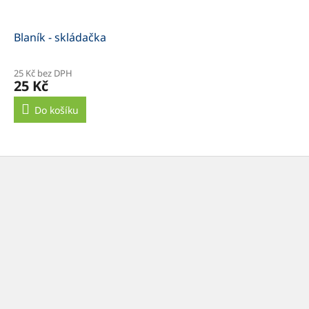
Blaník - skládačka
25 Kč bez DPH
25 Kč
Do košíku
Z
á
p
a
t
í