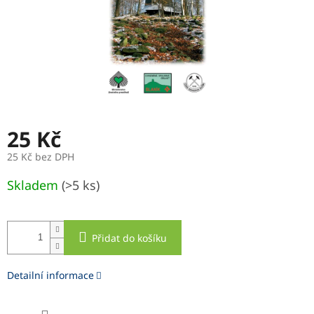
25 Kč
25 Kč bez DPH
Měrná
Skladem
(>5 ks)
cena:
Přidat do košíku
Detailní informace