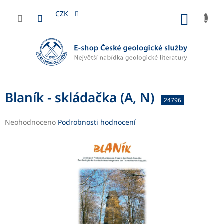
Přejít
na
CZK
NÁKUP
obsah
KOŠÍK
Blaník - skládačka (A, N)
24796
Průměrné
Neohodnoceno
Podrobnosti hodnocení
hodnocení
produktu
je
0,0
z
5
hvězdiček.