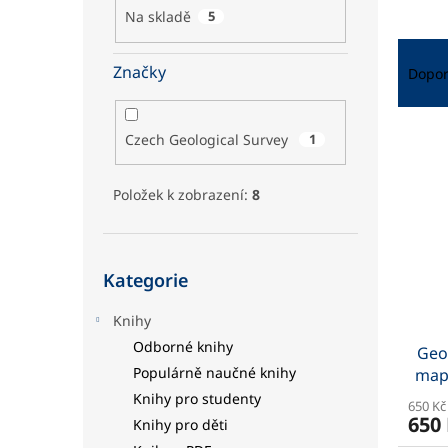
a
Na skladě
5
n
Ř
e
a
Značky
l
Dopo
z
e
V
n
Czech Geological Survey
1
ý
í
p
p
Položek k zobrazení:
8
i
r
s
o
p
d
Přeskočit
r
u
Kategorie
kategorie
o
k
d
t
Knihy
u
ů
Odborné knihy
Geo
k
Populárně naučné knihy
map 
t
ů
Knihy pro studenty
650 Kč
650
Knihy pro děti