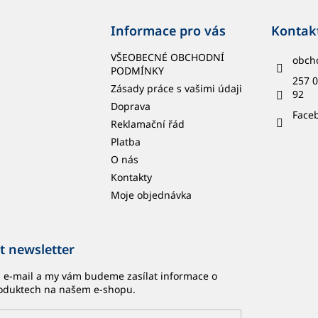
Informace pro vás
Kontak
VŠEOBECNÉ OBCHODNÍ
obch
PODMÍNKY
257 0
Zásady práce s vašimi údaji
92
Doprava
Face
Reklamační řád
Platba
O nás
Kontakty
Moje objednávka
t newsletter
j e-mail a my vám budeme zasílat informace o
oduktech na našem e-shopu.