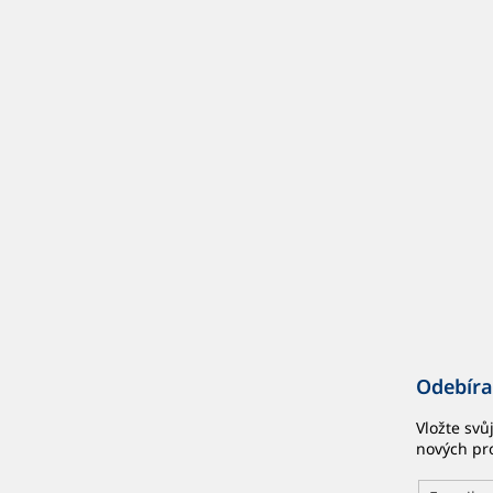
p
a
t
í
Odebíra
Vložte svů
nových pr