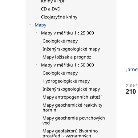
Knihy v PDF
CD a DVD
Cizojazyčné knihy
Mapy
Mapy v měřítku 1 : 25 000
Geologické mapy
Inženýrskogeologické mapy
Mapy ložisek a prognóz
Mapy v měřítku 1 : 50 000
Jame
Geologické mapy
Hydrogeologické mapy
210 Kč
Inženýrskogeologické mapy
210
Mapy antropogenních záteží
Mapy geochemické reaktivity
hornin
Mapy geochemie povrchových
vod
Mapy geofaktorů životního
prostředí - významných