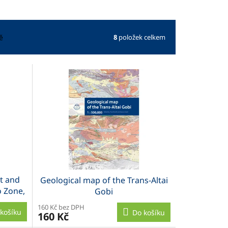
8
položek celkem
ě
t and
Geological map of the Trans-Altai
 Zone,
Gobi
160 Kč bez DPH
košíku
Do košíku
160 Kč