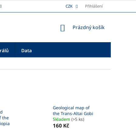
I
DOPRAVA
REKLAMAČNÍ ŘÁD
CZK
Přihlášení
PLATBA
O NÁS
NÁKUPNÍ
Prázdný košík
KOŠÍK
rálů
Data
Geological map of
nd
the Trans-Altai Gobi
f the
Skladem
(>5 ks)
iopia
160 Kč