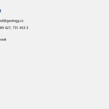
t
od
@
geology.cz
89 427, 731 453 3
book