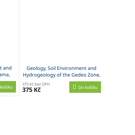
t and
Geology, Soil Environment and
dama,
Hydrogeology of the Gedeo Zone,
Ethiopia
375 Kč bez DPH
košíku
Do košíku
375 Kč