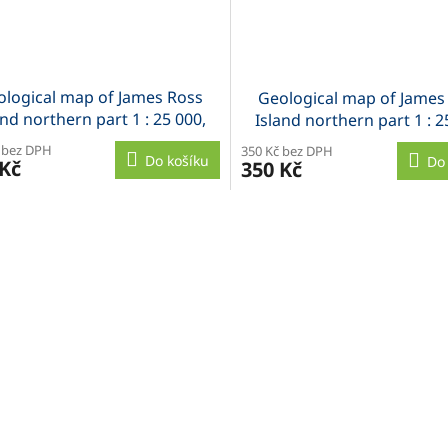
ological map of James Ross
Geological map of James
and northern part 1 : 25 000,
Island northern part 1 : 2
složená
nesložená
 bez DPH
350 Kč bez DPH
Do košíku
Do
 Kč
350 Kč
O
v
l
á
d
a
c
í
p
r
v
k
y