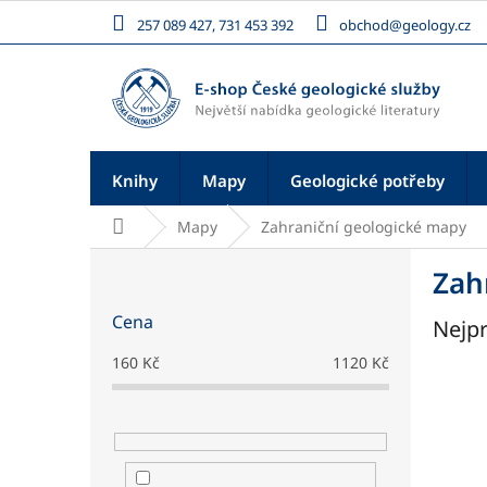
Přejít
257 089 427, 731 453 392
obchod@geology.cz
na
obsah
Knihy
Mapy
Geologické potřeby
Domů
Mapy
Zahraniční geologické mapy
P
Zah
o
s
Cena
Nejpr
t
r
160
Kč
1120
Kč
a
n
n
í
p