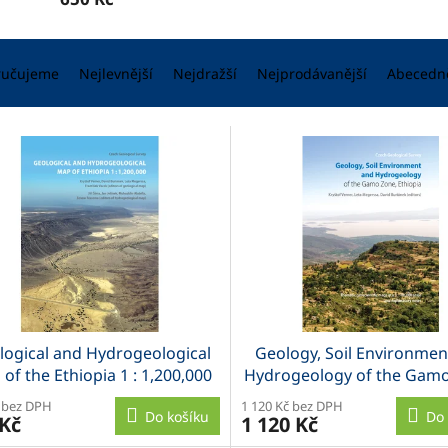
ručujeme
Nejlevnější
Nejdražší
Nejprodávanější
Abecedn
logical and Hydrogeological
Geology, Soil Environmen
of the Ethiopia 1 : 1,200,000
Hydrogeology of the Gamo
Ethiopia
 bez DPH
1 120 Kč bez DPH
Do košíku
Do 
 Kč
1 120 Kč