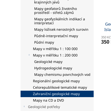
krajinných jevů
Mapy geofatorů životního
prostředí - střetů zájmů
Mapy geofyzikálních indikací a
interpretací
Ge
Isl
Mapy ložisek nerostných surovin
Půdně-interpretační mapy
350 Kč
350
Půdní mapy
Mapy v měřítku 1 : 100 000
Mapy v měřítku 1 : 200 000
Geologické mapy
Hydrogeologické mapy
Mapy chemismu povrchových vod
Regionální geologické mapy
Celorepublikové tematické mapy
Zahraniční geologické mapy
Mapy na CD a DVD
Geologické potřeby