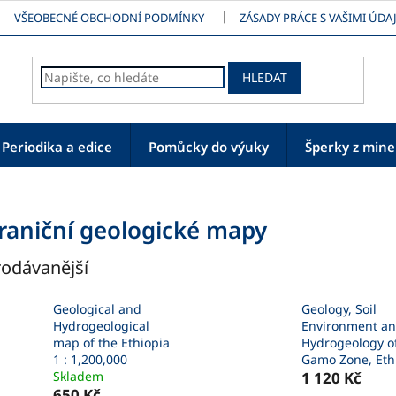
VŠEOBECNÉ OBCHODNÍ PODMÍNKY
ZÁSADY PRÁCE S VAŠIMI ÚDAJ
HLEDAT
Periodika a edice
Pomůcky do výuky
Šperky z mine
raniční geologické mapy
odávanější
Geological and
Geology, Soil
Hydrogeological
Environment a
map of the Ethiopia
Hydrogeology o
1 : 1,200,000
Gamo Zone, Eth
Skladem
1 120 Kč
650 Kč