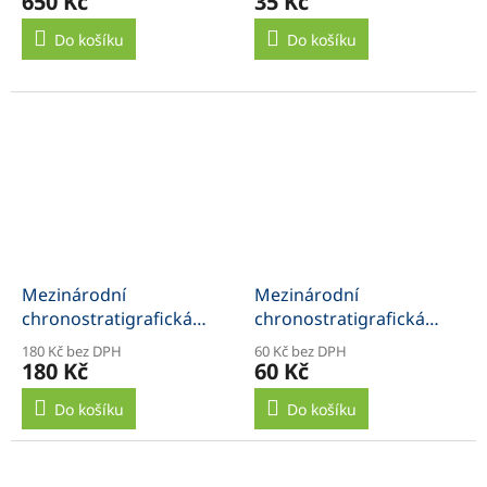
650 Kč
35 Kč
Do košíku
Do košíku
Mezinárodní
Mezinárodní
chronostratigrafická
chronostratigrafická
tabulka, plakát
tabulka, rozměr A4,
180 Kč bez DPH
60 Kč bez DPH
zalaminováná
180 Kč
60 Kč
Do košíku
Do košíku