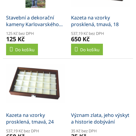
r
o
d
Stavební a dekorační
Kazeta na vzorky
u
kameny Karlovarského
prosklená, tmavá, 18
k
kraje
125 Kč bez DPH
537,19 Kč bez DPH
t
125 Kč
650 Kč
ů
Do košíku
Do košíku
Kazeta na vzorky
Význam zlata, jeho výskyt
prosklená, tmavá, 24
a historie dobývání
537,19 Kč bez DPH
35 Kč bez DPH