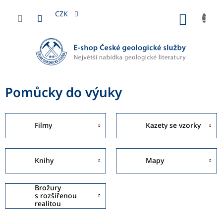
Přejít
na
CZK
NÁKUP
obsah
KOŠÍK
Pomůcky do výuky
Filmy
Kazety se vzorky
Knihy
Mapy
Brožury
s rozšířenou
realitou