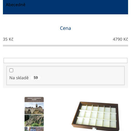
e
Abecedně
n
í
p
Cena
r
o
35
Kč
4790
Kč
d
u
k
t
ů
Na skladě
59
V
ý
p
i
s
p