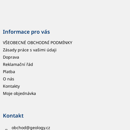
u
Informace pro vás
VŠEOBECNÉ OBCHODNÍ PODMÍNKY
Zásady práce s vašimi údaji
Doprava
Reklamační řád
Platba
O nás
Kontakty
Moje objednávka
Kontakt
obchod
@
geology.cz