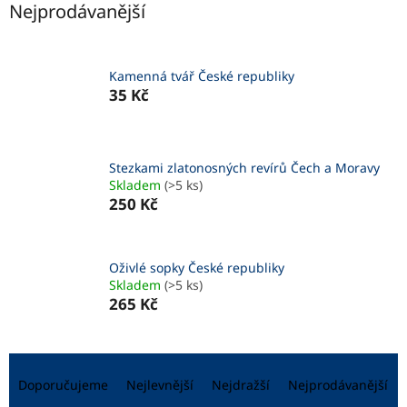
Nejprodávanější
Kamenná tvář České republiky
35 Kč
Stezkami zlatonosných revírů Čech a Moravy
Skladem
(>5 ks)
250 Kč
Oživlé sopky České republiky
Skladem
(>5 ks)
265 Kč
Ř
a
Doporučujeme
Nejlevnější
Nejdražší
Nejprodávanější
z