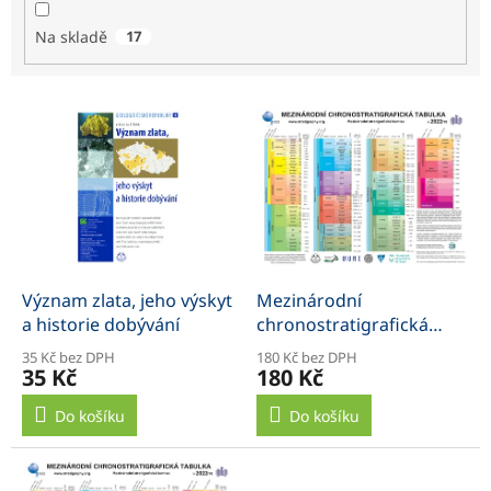
ů
Na skladě
17
V
ý
p
i
s
p
r
o
d
Význam zlata, jeho výskyt
Mezinárodní
u
a historie dobývání
chronostratigrafická
k
tabulka, plakát
35 Kč bez DPH
180 Kč bez DPH
t
35 Kč
180 Kč
ů
Do košíku
Do košíku