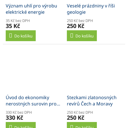
Význam uhlí pro výrobu
Veselé prázdniny v říši
elektrické energie
geologie
35 Kč bez DPH
250 Kč bez DPH
35 Kč
250 Kč
Do košíku
Do košíku
Úvod do ekonomiky
Stezkami zlatonosných
nerostných surovin pro
revírů Čech a Moravy
ložiskové geology
330 Kč bez DPH
250 Kč bez DPH
330 Kč
250 Kč
Do košíku
Do košíku