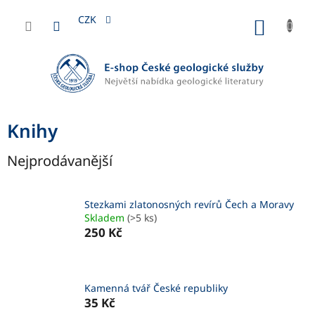
Přejít
na
CZK
NÁKUP
obsah
KOŠÍK
Knihy
Nejprodávanější
Stezkami zlatonosných revírů Čech a Moravy
Skladem
(>5 ks)
250 Kč
Kamenná tvář České republiky
35 Kč