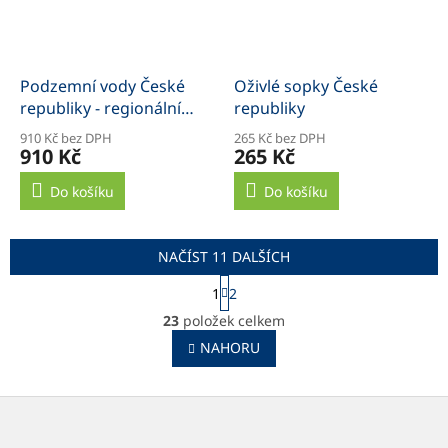
Podzemní vody České
Oživlé sopky České
republiky - regionální
republiky
geologie prostých a
910 Kč bez DPH
265 Kč bez DPH
minerálních vod
910 Kč
265 Kč
Do košíku
Do košíku
NAČÍST 11 DALŠÍCH
S
1
2
t
O
r
23
položek celkem
v
á
l
NAHORU
n
á
k
o
d
v
Z
a
á
c
á
n
í