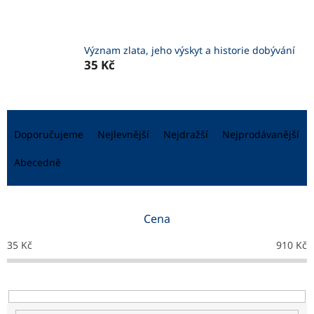
Význam zlata, jeho výskyt a historie dobývání
35 Kč
Ř
a
Doporučujeme
Nejlevnější
Nejdražší
Nejprodávanější
z
e
Abecedně
n
í
p
Cena
r
o
35
Kč
910
Kč
d
u
k
t