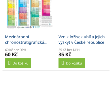
Mezinárodní
Vznik ložisek uhlí a jejich
chronostratigrafická
výskyt v České republice
tabulka, rozměr A4,
60 Kč bez DPH
35 Kč bez DPH
zalaminováná
60 Kč
35 Kč
Do košíku
Do košíku