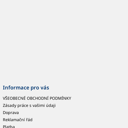
p
í
p
a
r
t
v
í
k
y
v
ý
p
i
s
u
Informace pro vás
VŠEOBECNÉ OBCHODNÍ PODMÍNKY
Zásady práce s vašimi údaji
Doprava
Reklamační řád
Platba