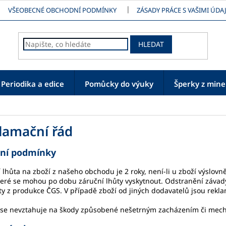
VŠEOBECNÉ OBCHODNÍ PODMÍNKY
ZÁSADY PRÁCE S VAŠIMI ÚDAJ
HLEDAT
Periodika a edice
Pomůcky do výuky
Šperky z mine
lamační řád
ční podmínky
 lhůta na zboží z našeho obchodu je 2 roky, není-li u zboží výslovn
teré se mohou po dobu záruční lhůty vyskytnout. Odstranění závad
y z produkce ČGS. V případě zboží od jiných dodavatelů jsou rekl
 se nevztahuje na škody způsobené nešetrným zacházením či mec