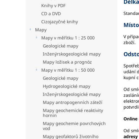
Délka
a
Knihy v PDF
n
Standar
CD a DVD
e
Cizojazyčné knihy
l
Místo
Mapy
V přípa
Mapy v měřítku 1 : 25 000
zboží.
Geologické mapy
Odst
Inženýrskogeologické mapy
Mapy ložisek a prognóz
Spotřeb
Mapy v měřítku 1 : 50 000
udání 
kupní c
Geologické mapy
Hydrogeologické mapy
Od sml
Inženýrskogeologické mapy
zaslán
elektro
Mapy antropogenních záteží
potvrd
Mapy geochemické reaktivity
hornin
Online
Mapy geochemie povrchových
vod
Od sml
Mapy geofaktorů životního
adresy