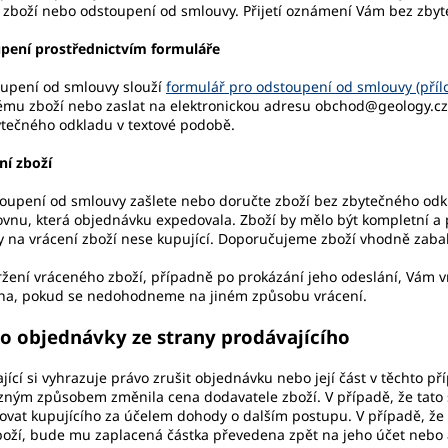
 zboží nebo odstoupení od smlouvy. Přijetí oznámení Vám bez zby
pení prostřednictvím formuláře
oupení od smlouvy slouží
formulář pro odstoupení od smlouvy (přílo
mu zboží nebo zaslat na elektronickou adresu obchod@geology.cz.
tečného odkladu v textové podobě.
ní zboží
oupení od smlouvy zašlete nebo doručte zboží bez zbytečného odk
vnu, která objednávku expedovala. Zboží by mělo být kompletní a
 na vrácení zboží nese kupující. Doporučujeme zboží vhodně zabal
žení vráceného zboží, případně po prokázání jeho odeslání, Vám 
na, pokud se nedohodneme na jiném způsobu vrácení.
o objednávky ze strany prodávajícího
jící si vyhrazuje právo zrušit objednávku nebo její část v těchto 
zným způsobem změnila cena dodavatele zboží. V případě, že tato 
ovat kupujícího za účelem dohody o dalším postupu. V případě, že 
boží, bude mu zaplacená částka převedena zpět na jeho účet nebo