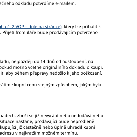
tečného odkladu potvrdíme e-mailem.
ha č. 2 VOP – dole na stránce)
, který lze přibalit k
 Přijetí fromuláře bude prodávajícím potvrzeno
ladu, nejpozději do 14 dnů od odstoupení, na
 pokud možno včetně originálního dokladu o koupi.
it, aby během přepravy nedošlo k jeho poškození.
vrátíme kupní cenu stejným způsobem, jakým byla
případech: zboží se již nevyrábí nebo nedodává nebo
situace nastane, prodávající bude neprodleně
kupující již částečně nebo úplně uhradil kupní
 adresu v nejkratším možném termínu.