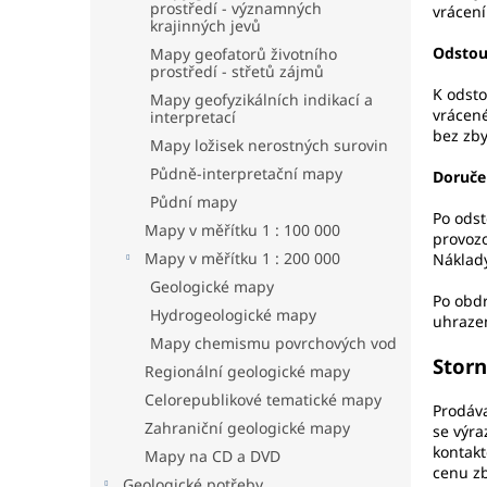
prostředí - významných
vrácení
krajinných jevů
Odstou
Mapy geofatorů životního
prostředí - střetů zájmů
K odst
Mapy geofyzikálních indikací a
vrácené
interpretací
bez zby
Mapy ložisek nerostných surovin
Půdně-interpretační mapy
Doruče
Půdní mapy
Po odst
Mapy v měřítku 1 : 100 000
provozo
Mapy v měřítku 1 : 200 000
Náklady
Geologické mapy
Po obdr
Hydrogeologické mapy
uhraze
Mapy chemismu povrchových vod
Storn
Regionální geologické mapy
Celorepublikové tematické mapy
Prodáva
Zahraniční geologické mapy
se výra
kontakt
Mapy na CD a DVD
cenu z
Geologické potřeby