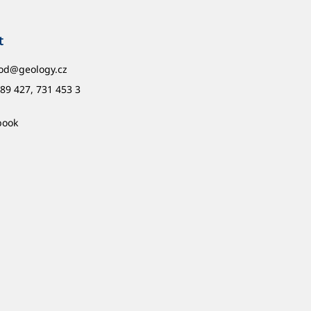
t
od
@
geology.cz
89 427, 731 453 3
book