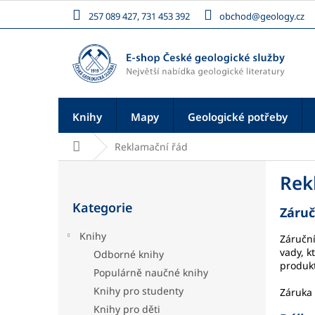
Přejít
257 089 427, 731 453 392
obchod@geology.cz
na
obsah
Knihy
Mapy
Geologické potřeby
Domů
Reklamační řád
P
Rek
o
Přeskočit
s
Kategorie
kategorie
Záru
t
r
Knihy
Záruční
a
vady, k
Odborné knihy
n
produkt
Populárně naučné knihy
n
í
Knihy pro studenty
Záruka
p
Knihy pro děti