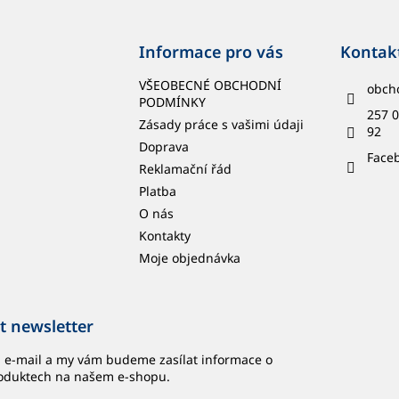
Informace pro vás
Kontak
VŠEOBECNÉ OBCHODNÍ
obch
PODMÍNKY
257 0
Zásady práce s vašimi údaji
92
Doprava
Face
Reklamační řád
Platba
O nás
Kontakty
Moje objednávka
t newsletter
j e-mail a my vám budeme zasílat informace o
oduktech na našem e-shopu.