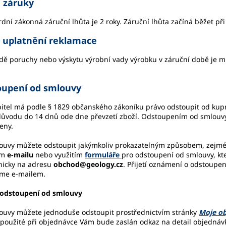
 záruky
dní zákonná záruční lhůta je 2 roky. Záruční lhůta začíná běžet při
 uplatnění reklamace
dě poruchy nebo výskytu výrobní vady výrobku v záruční době je
oupení od smlouvy
itel má podle § 1829 občanského zákoníku právo odstoupit od kup
důvodu do 14 dnů ode dne převzetí zboží. Odstoupením od smlouvy
eny.
ouvy můžete odstoupit jakýmkoliv prokazatelným způsobem, zejmé
ím
e-mailu
nebo využitím
formuláře
pro odstoupení od smlouvy, kte
nicky na adresu
obchod@geology.cz
. Přijetí oznámení o odstoup
íme e-mailem.
 odstoupení od smlouvy
ouvy můžete jednoduše odstoupit prostřednictvím stránky
Moje o
použité při objednávce Vám bude zaslán odkaz na detail objednávk