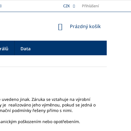
I
DOPRAVA
REKLAMAČNÍ ŘÁD
CZK
Přihlášení
PLATBA
O NÁS
NÁKUPNÍ
Prázdný košík
KOŠÍK
rálů
Data
ě uvedeno jinak. Záruka se vztahuje na výrobní
y je realizováno jeho výměnou, pokud se jedná o
amační podmínky řešeny přímo s nimi.
hanickým poškozením nebo opotřebením.