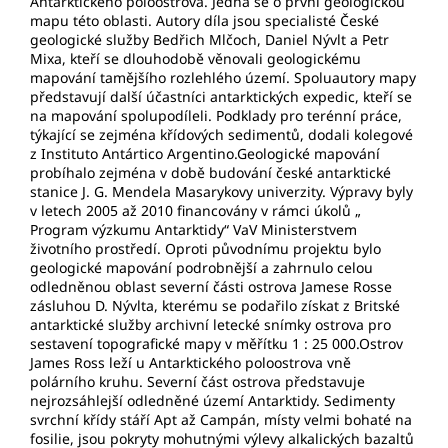
Antarktického poloostrova. Jedná se o první geologickou
mapu této oblasti. Autory díla jsou specialisté České
geologické služby Bedřich Mlčoch, Daniel Nývlt a Petr
Mixa, kteří se dlouhodobě věnovali geologickému
mapování tamějšího rozlehlého území. Spoluautory mapy
představují další účastníci antarktických expedic, kteří se
na mapování spolupodíleli. Podklady pro terénní práce,
týkající se zejména křídových sedimentů, dodali kolegové
z Instituto Antártico Argentino.Geologické mapování
probíhalo zejména v době budování české antarktické
stanice J. G. Mendela Masarykovy univerzity. Výpravy byly
v letech 2005 až 2010 financovány v rámci úkolů „
Program výzkumu Antarktidy“ VaV Ministerstvem
životního prostředí. Oproti původnímu projektu bylo
geologické mapování podrobnější a zahrnulo celou
odledněnou oblast severní části ostrova Jamese Rosse
zásluhou D. Nývlta, kterému se podařilo získat z Britské
antarktické služby archivní letecké snímky ostrova pro
sestavení topografické mapy v měřítku 1 : 25 000.Ostrov
James Ross leží u Antarktického poloostrova vně
polárního kruhu. Severní část ostrova představuje
nejrozsáhlejší odledněné území Antarktidy. Sedimenty
svrchní křídy stáří Apt až Campán, místy velmi bohaté na
fosilie, jsou pokryty mohutnými výlevy alkalických bazaltů