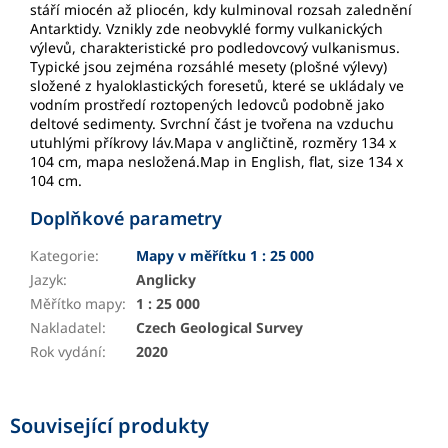
stáří miocén až pliocén, kdy kulminoval rozsah zalednění
Antarktidy. Vznikly zde neobvyklé formy vulkanických
výlevů, charakteristické pro podledovcový vulkanismus.
Typické jsou zejména rozsáhlé mesety (plošné výlevy)
složené z hyaloklastických foresetů, které se ukládaly ve
vodním prostředí roztopených ledovců podobně jako
deltové sedimenty. Svrchní část je tvořena na vzduchu
utuhlými příkrovy láv.Mapa v angličtině, rozměry 134 x
104 cm, mapa nesložená.Map in English, flat, size 134 x
104 cm.
Doplňkové parametry
Kategorie
:
Mapy v měřítku 1 : 25 000
Jazyk
:
Anglicky
Měřítko mapy
:
1 : 25 000
Nakladatel
:
Czech Geological Survey
Rok vydání
:
2020
Související produkty