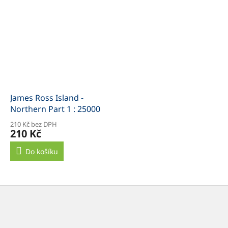
James Ross Island -
Northern Part 1 : 25000
210 Kč bez DPH
210 Kč
Do košíku
Z
á
p
a