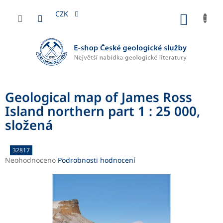
Přejít
na
CZK
NÁKUP
obsah
KOŠÍK
Geological map of James Ross
Island northern part 1 : 25 000,
složená
32817
Průměrné
Neohodnoceno
Podrobnosti hodnocení
hodnocení
produktu
je
0,0
z
5