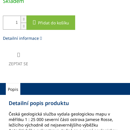
Skladem
cena:
Přidat do košíku
Detailní informace
ZEPTAT SE
Popis
Detailní popis produktu
Česká geologická služba vydala geologickou mapu v
měřítku 1 : 25 000 severní části ostrova Jamese Rosse,
ležícího východně od nejsevernějšího výběžku