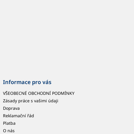
t
í
Informace pro vás
VŠEOBECNÉ OBCHODNÍ PODMÍNKY
Zásady práce s vašimi údaji
Doprava
Reklamační řád
Platba
O nás