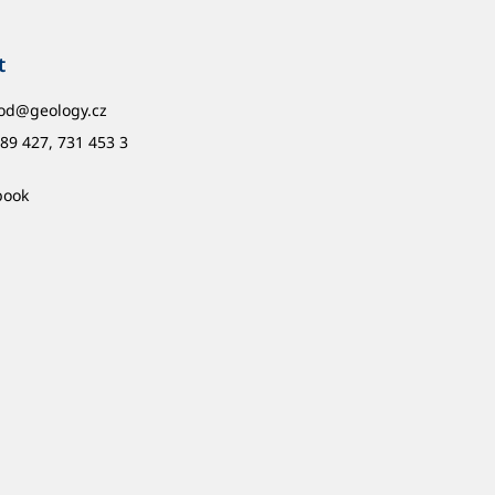
t
od
@
geology.cz
89 427, 731 453 3
book