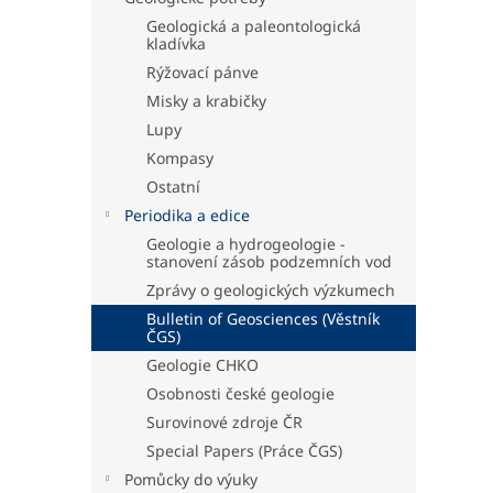
Geologická a paleontologická
kladívka
Rýžovací pánve
Misky a krabičky
Lupy
Kompasy
Ostatní
Periodika a edice
Geologie a hydrogeologie -
stanovení zásob podzemních vod
Zprávy o geologických výzkumech
Bulletin of Geosciences (Věstník
ČGS)
Geologie CHKO
Osobnosti české geologie
Surovinové zdroje ČR
Special Papers (Práce ČGS)
Pomůcky do výuky