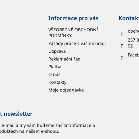
Informace pro vás
Kontak
VŠEOBECNÉ OBCHODNÍ
obch
PODMÍNKY
257 0
Zásady práce s vašimi údaji
92
Doprava
Face
Reklamační řád
Platba
O nás
Kontakty
Moje objednávka
t newsletter
j e-mail a my vám budeme zasílat informace o
oduktech na našem e-shopu.