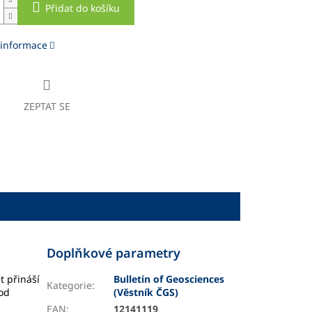
Přidat do košíku
 informace
ZEPTAT SE
Doplňkové parametry
t přináší
Bulletin of Geosciences
Kategorie
:
od
(Věstník ČGS)
EAN
:
12141119