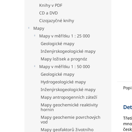
hvězdič
a
Knihy v PDF
n
CD a DVD
e
Cizojazyčné knihy
l
Mapy
Mapy v měřítku 1 : 25 000
Geologické mapy
Inženýrskogeologické mapy
Mapy ložisek a prognóz
Mapy v měřítku 1 : 50 000
Geologické mapy
Hydrogeologické mapy
Popi
Inženýrskogeologické mapy
Mapy antropogenních záteží
Mapy geochemické reaktivity
Det
hornin
Mapy geochemie povrchových
Třet
vod
množ
česk
Mapy geofaktorů životního