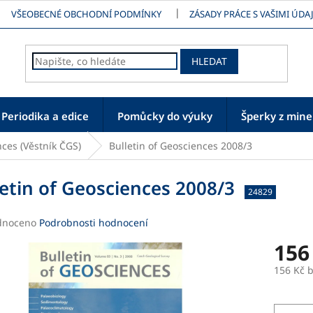
VŠEOBECNÉ OBCHODNÍ PODMÍNKY
ZÁSADY PRÁCE S VAŠIMI ÚDAJ
HLEDAT
Periodika a edice
Pomůcky do výuky
Šperky z mine
nces (Věstník ČGS)
Bulletin of Geosciences 2008/3
letin of Geosciences 2008/3
24829
né
dnoceno
Podrobnosti hodnocení
ení
156
tu
156 Kč 
Měrná
cena: