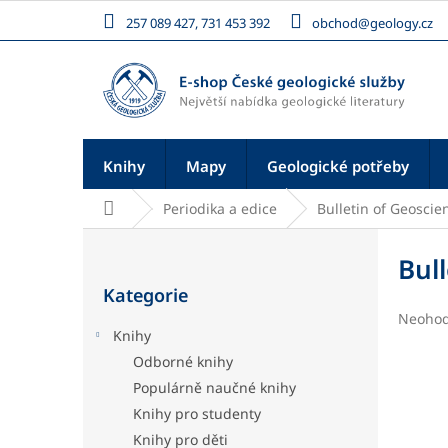
Přejít
257 089 427, 731 453 392
obchod@geology.cz
na
obsah
Knihy
Mapy
Geologické potřeby
Domů
Periodika a edice
Bulletin of Geoscie
P
o
Bul
Přeskočit
s
Kategorie
kategorie
t
Průměr
Neoho
r
Knihy
hodnoc
a
produk
Odborné knihy
n
je
Populárně naučné knihy
n
0,0
í
z
Knihy pro studenty
5
p
Knihy pro děti