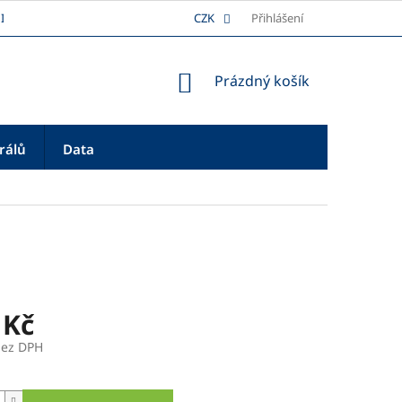
I
DOPRAVA
REKLAMAČNÍ ŘÁD
CZK
Přihlášení
PLATBA
O NÁS
NÁKUPNÍ
Prázdný košík
KOŠÍK
rálů
Data
 Kč
bez DPH