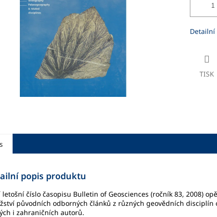
ek.
Detailní
TISK
s
ailní popis produktu
í letošní číslo časopisu Bulletin of Geosciences (ročník 83, 2008) opě
ství původních odborných článků z různých geovědních disciplín 
ých i zahraničních autorů.