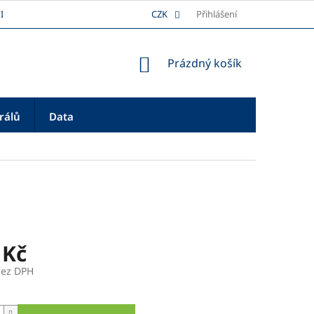
I
DOPRAVA
REKLAMAČNÍ ŘÁD
CZK
Přihlášení
PLATBA
O NÁS
NÁKUPNÍ
Prázdný košík
KOŠÍK
rálů
Data
 Kč
bez DPH