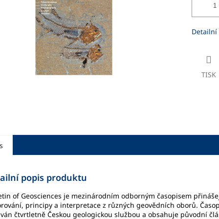
ek.
Detailní
TISK
s
ailní popis produktu
etin of Geosciences je mezinárodním odborným časopisem přináše
rování, principy a interpretace z různých geovědních oborů. Časop
ván čtvrtletně Českou geologickou službou a obsahuje původní člá