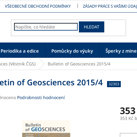
VŠEOBECNÉ OBCHODNÍ PODMÍNKY
ZÁSADY PRÁCE S VAŠIMI ÚDAJ
HLEDAT
Periodika a edice
Pomůcky do výuky
Šperky z mine
nces (Věstník ČGS)
Bulletin of Geosciences 2015/4
letin of Geosciences 2015/4
32303
né
dnoceno
Podrobnosti hodnocení
ení
353
tu
353 Kč 
Měrná
cena: