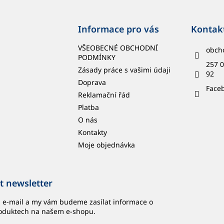
Informace pro vás
Kontak
VŠEOBECNÉ OBCHODNÍ
obch
PODMÍNKY
257 0
Zásady práce s vašimi údaji
92
Doprava
Face
Reklamační řád
Platba
O nás
Kontakty
Moje objednávka
t newsletter
j e-mail a my vám budeme zasílat informace o
oduktech na našem e-shopu.