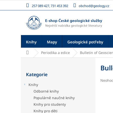
Přejít
257 089 427, 731 453 392
obchod@geology.cz
na
obsah
Knihy
Mapy
Geologické potřeby
Domů
Periodika a edice
Bulletin of Geoscie
P
o
Bul
Přeskočit
s
Kategorie
kategorie
t
Průměr
Neoho
r
Knihy
hodnoc
a
produk
Odborné knihy
n
je
Populárně naučné knihy
n
0,0
í
z
Knihy pro studenty
5
p
Knihy pro děti