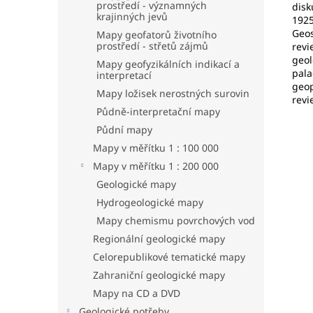
prostředí - významných
disk
krajinných jevů
1925
Geos
Mapy geofatorů životního
prostředí - střetů zájmů
revi
geol
Mapy geofyzikálních indikací a
pala
interpretací
geop
Mapy ložisek nerostných surovin
revi
Půdně-interpretační mapy
Půdní mapy
Mapy v měřítku 1 : 100 000
Mapy v měřítku 1 : 200 000
Geologické mapy
Hydrogeologické mapy
Mapy chemismu povrchových vod
Regionální geologické mapy
Celorepublikové tematické mapy
Zahraniční geologické mapy
Mapy na CD a DVD
Geologické potřeby