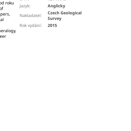
 od roku
Jazyk
:
Anglicky
of
Czech Geological
apers,
Nakladatel
:
Survey
al
Rok vydání
:
2015
eralogy,
peer