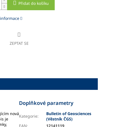
Přidat do košíku
 informace
ZEPTAT SE
Doplňkové parametry
jícím nová
Bulletin of Geosciences
Kategorie
:
is je
(Věstník ČGS)
nky,
EAN
:
12141119