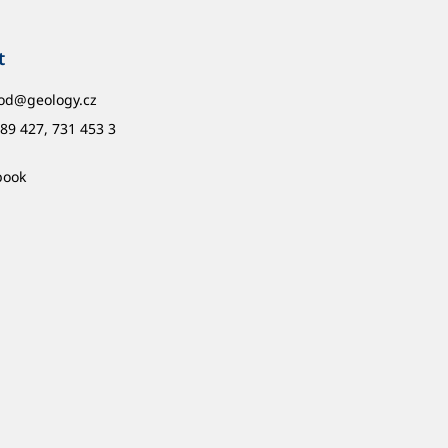
t
od
@
geology.cz
89 427, 731 453 3
book