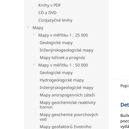
hvězdič
a
Knihy v PDF
n
CD a DVD
e
Cizojazyčné knihy
l
Mapy
Mapy v měřítku 1 : 25 000
Geologické mapy
Inženýrskogeologické mapy
Mapy ložisek a prognóz
Mapy v měřítku 1 : 50 000
Geologické mapy
Hydrogeologické mapy
Popi
Inženýrskogeologické mapy
Mapy antropogenních záteží
Mapy geochemické reaktivity
Det
hornin
Mapy geochemie povrchových
Bull
vod
pozo
vydá
Mapy geofaktorů životního