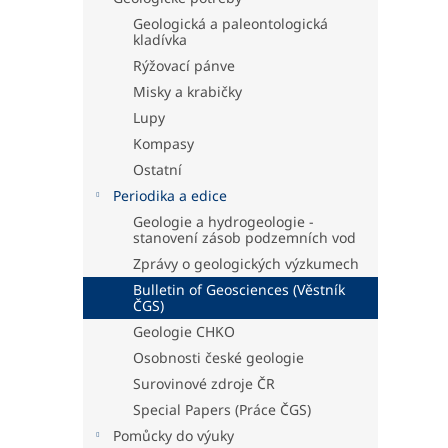
Geologická a paleontologická
kladívka
Rýžovací pánve
Misky a krabičky
Lupy
Kompasy
Ostatní
Periodika a edice
Geologie a hydrogeologie -
stanovení zásob podzemních vod
Zprávy o geologických výzkumech
Bulletin of Geosciences (Věstník
ČGS)
Geologie CHKO
Osobnosti české geologie
Surovinové zdroje ČR
Special Papers (Práce ČGS)
Pomůcky do výuky