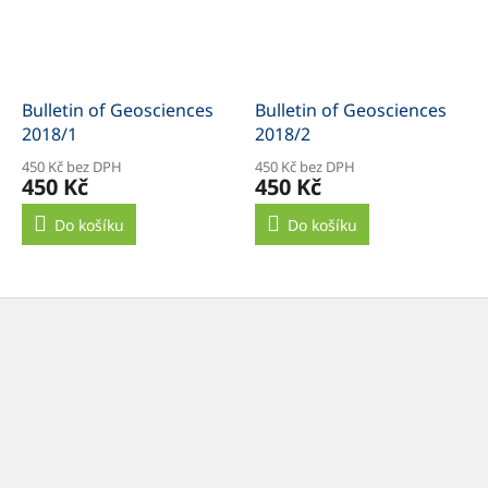
Bulletin of Geosciences
Bulletin of Geosciences
2018/1
2018/2
450 Kč bez DPH
450 Kč bez DPH
450 Kč
450 Kč
Do košíku
Do košíku
Z
á
p
a
t
í