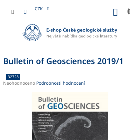
Přejít
na
CZK
NÁKUP
obsah
KOŠÍK
Bulletin of Geosciences 2019/1
32728
Průměrné
Neohodnoceno
Podrobnosti hodnocení
hodnocení
produktu
je
0,0
z
5
hvězdiček.