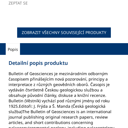
ZEPTAT SE
ZOBRAZIT VŠECHNY SOUVISEJÍCÍ PRODUKTY
Popis
Detailní popis produktu
Bulletin of Geosciences je mezinárodním odborným
časopisem přinášejícím nová pozorování, principy a
interpretace z různých geovědních oborů. Časopis je
vydáván čtvrtletně Českou geologickou službou a
obsahuje původní články, diskuse a knižní recenze.
Bulletin (Věstník) vychází pod různými jmény od roku
1925.Editoři: J. Frýda a Š. Manda (Česká geologická
služba)The Bulletin of Geosciences is an international
journal publishing original research papers, review
articles, and short contributions concerning
palaeoenvironmental geology, including palaeontology,