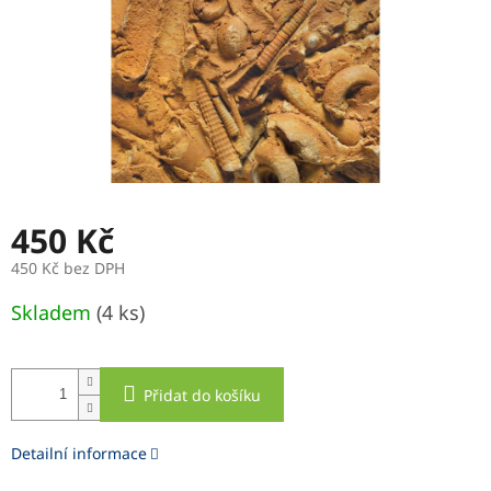
450 Kč
450 Kč bez DPH
Měrná
Skladem
(4 ks)
cena:
Přidat do košíku
Detailní informace