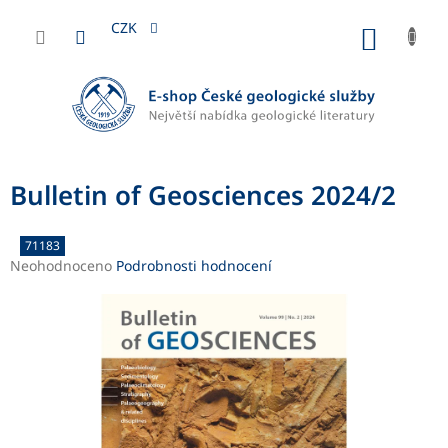
Přejít
na
CZK
NÁKUP
obsah
KOŠÍK
Bulletin of Geosciences 2024/2
71183
Průměrné
Neohodnoceno
Podrobnosti hodnocení
hodnocení
produktu
je
0,0
z
5
hvězdiček.