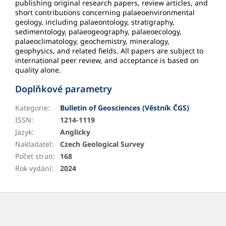
publishing original research papers, review articles, and
short contributions concerning palaeoenvironmental
geology, including palaeontology, stratigraphy,
sedimentology, palaeogeography, palaeoecology,
palaeoclimatology, geochemistry, mineralogy,
geophysics, and related fields. All papers are subject to
international peer review, and acceptance is based on
quality alone.
Doplňkové parametry
Kategorie
:
Bulletin of Geosciences (Věstník ČGS)
ISSN
:
1214-1119
Jazyk
:
Anglicky
Nakladatel
:
Czech Geological Survey
Počet stran
:
168
Rok vydání
:
2024
Z
á
p