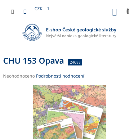
Přejít
na
CZK
NÁKUP
obsah
KOŠÍK
CHU 153 Opava
24688
Průměrné
Neohodnoceno
Podrobnosti hodnocení
hodnocení
produktu
je
0,0
z
5
hvězdiček.