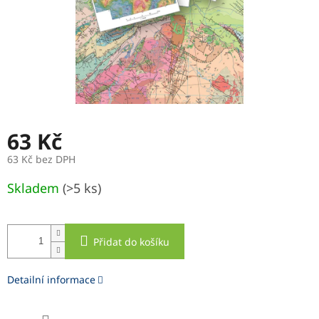
63 Kč
63 Kč bez DPH
Měrná
Skladem
(>5 ks)
cena:
Přidat do košíku
Detailní informace