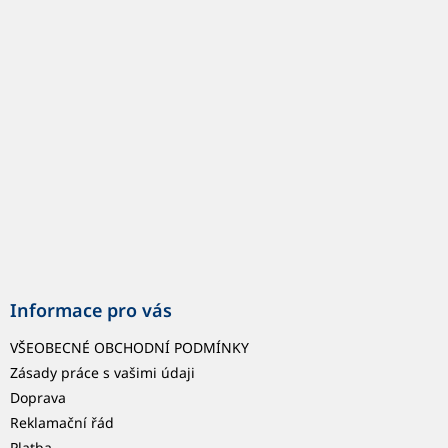
p
a
t
í
Informace pro vás
VŠEOBECNÉ OBCHODNÍ PODMÍNKY
Zásady práce s vašimi údaji
Doprava
Reklamační řád
Platba