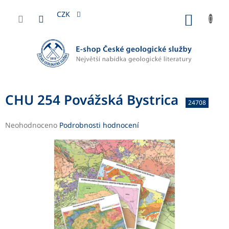
Přejít
na
CZK
NÁKUP
obsah
KOŠÍK
CHU 254 Povážská Bystrica
24708
Průměrné
Neohodnoceno
Podrobnosti hodnocení
hodnocení
produktu
je
0,0
z
5
hvězdiček.