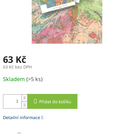
63 Kč
63 Kč bez DPH
Měrná
Skladem
(>5 ks)
cena:
Přidat do košíku
Detailní informace