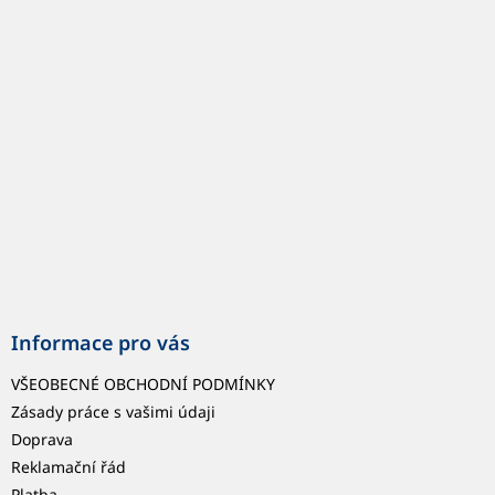
p
a
t
í
Informace pro vás
VŠEOBECNÉ OBCHODNÍ PODMÍNKY
Zásady práce s vašimi údaji
Doprava
Reklamační řád
Platba