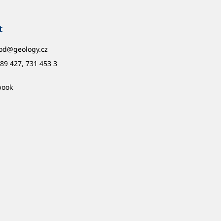
t
od
@
geology.cz
89 427, 731 453 3
book