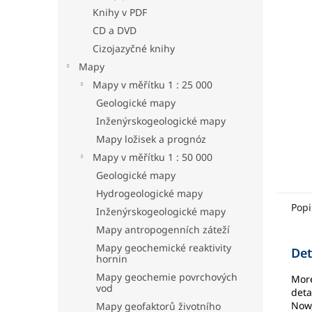
hvězdič
a
Knihy v PDF
n
CD a DVD
e
Cizojazyčné knihy
l
Mapy
Mapy v měřítku 1 : 25 000
Geologické mapy
Inženýrskogeologické mapy
Mapy ložisek a prognóz
Mapy v měřítku 1 : 50 000
Geologické mapy
Hydrogeologické mapy
Popi
Inženýrskogeologické mapy
Mapy antropogenních záteží
Mapy geochemické reaktivity
Det
hornin
Mapy geochemie povrchových
More
vod
deta
Now,
Mapy geofaktorů životního