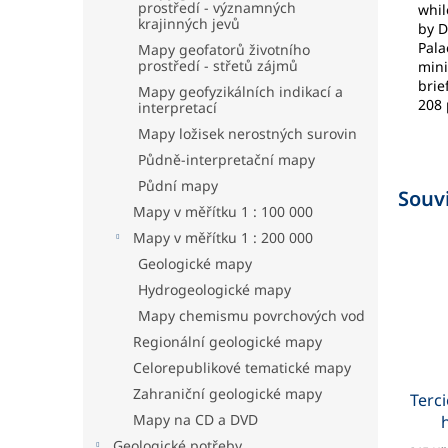
prostředí - významných
whil
krajinných jevů
by D
Pala
Mapy geofatorů životního
prostředí - střetů zájmů
mini
brie
Mapy geofyzikálních indikací a
208 
interpretací
Mapy ložisek nerostných surovin
Půdně-interpretační mapy
Půdní mapy
Souvi
Mapy v měřítku 1 : 100 000
Mapy v měřítku 1 : 200 000
Geologické mapy
Hydrogeologické mapy
Mapy chemismu povrchových vod
Regionální geologické mapy
Celorepublikové tematické mapy
Zahraniční geologické mapy
Terci
Mapy na CD a DVD
Geologické potřeby