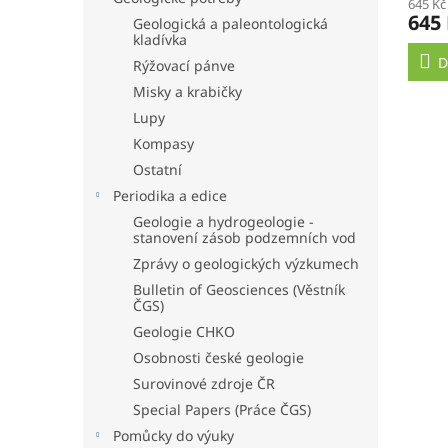
645 Kč
645
Geologická a paleontologická
kladívka
D
Rýžovací pánve
Misky a krabičky
Lupy
Kompasy
Ostatní
Periodika a edice
Geologie a hydrogeologie -
stanovení zásob podzemních vod
Zprávy o geologických výzkumech
Bulletin of Geosciences (Věstník
ČGS)
Geologie CHKO
Osobnosti české geologie
Surovinové zdroje ČR
Special Papers (Práce ČGS)
Pomůcky do výuky