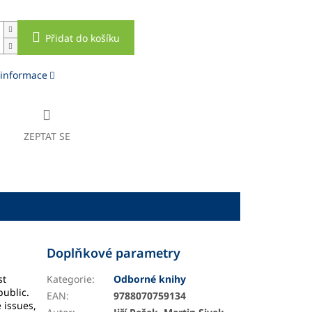
Přidat do košíku
 informace
ZEPTAT SE
Doplňkové parametry
st
Kategorie
:
Odborné knihy
public.
EAN
:
9788070759134
 issues,