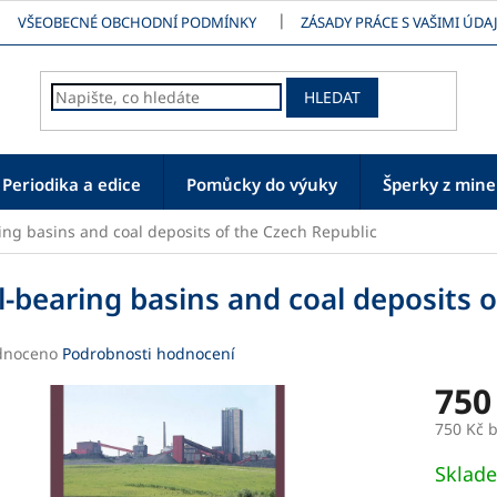
VŠEOBECNÉ OBCHODNÍ PODMÍNKY
ZÁSADY PRÁCE S VAŠIMI ÚDAJ
HLEDAT
Periodika a edice
Pomůcky do výuky
Šperky z mine
ing basins and coal deposits of the Czech Republic
l-bearing basins and coal deposits 
né
dnoceno
Podrobnosti hodnocení
ení
750
tu
750 Kč 
Měrná
Sklad
cena: