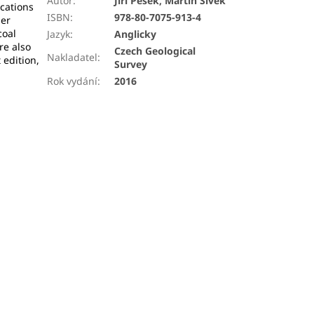
Autor
:
Jiří Pešek, Martin Sivek
ications
ISBN
:
978-80-7075-913-4
per
coal
Jazyk
:
Anglicky
re also
Czech Geological
Nakladatel
:
 edition,
Survey
Rok vydání
:
2016