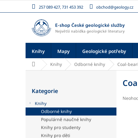
Přejít
257 089 427, 731 453 392
obchod@geology.cz
na
obsah
Knihy
Mapy
Geologické potřeby
Domů
Knihy
Odborné knihy
Coal-bear
P
o
Coa
Přeskočit
s
Kategorie
kategorie
t
Průměr
Neoho
r
Knihy
hodnoc
a
produk
Odborné knihy
n
je
Populárně naučné knihy
n
0,0
í
z
Knihy pro studenty
5
p
Knihy pro děti