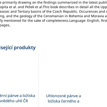
e primarily drawing on the findings summarized in the latest publ
opita et al. and Pešek et al.This book describes in detail all the Up
eozoic and Tertiary basins of the Czech Republic. Occurences and 
ng, and the geology of the Cenomanian in Bohemia and Moravia a
fly mentioned for the sake of completeness.Language: English, first
pages,
sející produkty
érní pánve a ložiska
Uhlonosné pánve a
hnědého uhlí ČR
ložiska černého a
hnědého uhlí ČR