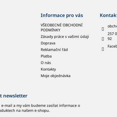
Informace pro vás
Kontak
VŠEOBECNÉ OBCHODNÍ
obch
PODMÍNKY
257 0
Zásady práce s vašimi údaji
92
Doprava
Face
Reklamační řád
Platba
O nás
Kontakty
Moje objednávka
t newsletter
j e-mail a my vám budeme zasílat informace o
oduktech na našem e-shopu.