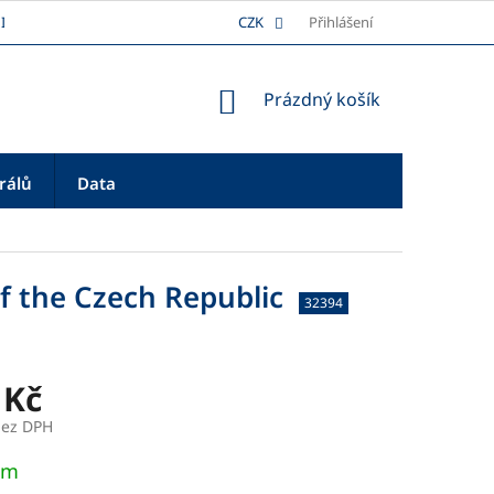
I
DOPRAVA
REKLAMAČNÍ ŘÁD
CZK
Přihlášení
PLATBA
O NÁS
NÁKUPNÍ
Prázdný košík
KOŠÍK
rálů
Data
of the Czech Republic
32394
 Kč
bez DPH
em