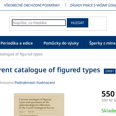
VŠEOBECNÉ OBCHODNÍ PODMÍNKY
ZÁSADY PRÁCE S VAŠIMI ÚDAJ
HLEDAT
Periodika a edice
Pomůcky do výuky
Šperky z mine
atalogue of figured types
rent catalogue of figured types
29081
né
dnoceno
Podrobnosti hodnocení
ení
550
tu
550 Kč 
Měrná
Sklad
cena: