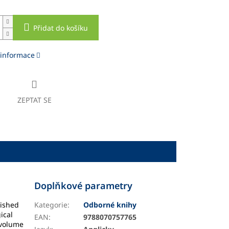
Přidat do košíku
 informace
ZEPTAT SE
Doplňkové parametry
lished
Kategorie
:
Odborné knihy
ical
EAN
:
9788070757765
-volume