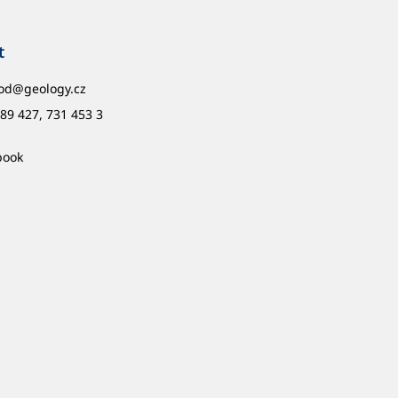
t
od
@
geology.cz
89 427, 731 453 3
book