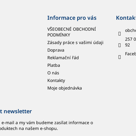
Informace pro vás
Kontak
VŠEOBECNÉ OBCHODNÍ
obch
PODMÍNKY
257 0
Zásady práce s vašimi údaji
92
Doprava
Face
Reklamační řád
Platba
O nás
Kontakty
Moje objednávka
t newsletter
j e-mail a my vám budeme zasílat informace o
oduktech na našem e-shopu.