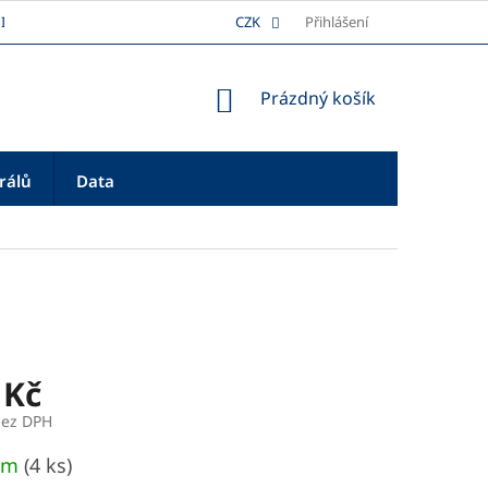
I
DOPRAVA
REKLAMAČNÍ ŘÁD
CZK
Přihlášení
PLATBA
O NÁS
NÁKUPNÍ
Prázdný košík
KOŠÍK
rálů
Data
 Kč
bez DPH
em
(4 ks)