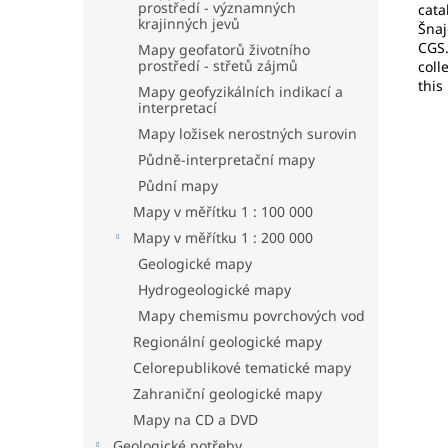
prostředí - významných
cata
krajinných jevů
Šnaj
CGS.
Mapy geofatorů životního
prostředí - střetů zájmů
coll
this
Mapy geofyzikálních indikací a
interpretací
Mapy ložisek nerostných surovin
Půdně-interpretační mapy
Půdní mapy
Mapy v měřítku 1 : 100 000
Mapy v měřítku 1 : 200 000
Geologické mapy
Hydrogeologické mapy
Mapy chemismu povrchových vod
Regionální geologické mapy
Celorepublikové tematické mapy
Zahraniční geologické mapy
Mapy na CD a DVD
Geologické potřeby