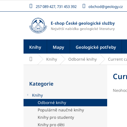
Přejít
257 089 427, 731 453 392
obchod@geology.cz
na
obsah
Knihy
Mapy
Geologické potřeby
Domů
Knihy
Odborné knihy
Current c
P
o
Cur
Přeskočit
s
Kategorie
kategorie
t
Průměr
Neoho
r
Knihy
hodnoc
a
produk
Odborné knihy
n
je
Populárně naučné knihy
n
0,0
í
z
Knihy pro studenty
5
p
Knihy pro děti