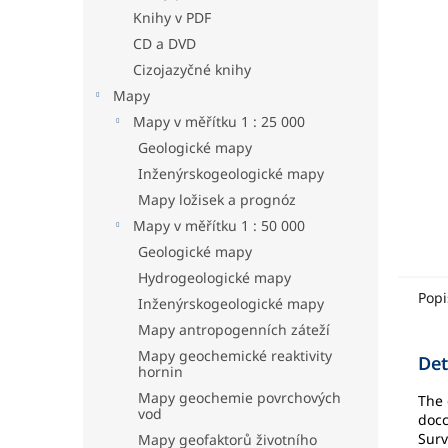
hvězdič
a
Knihy v PDF
n
CD a DVD
e
Cizojazyčné knihy
l
Mapy
Mapy v měřítku 1 : 25 000
Geologické mapy
Inženýrskogeologické mapy
Mapy ložisek a prognóz
Mapy v měřítku 1 : 50 000
Geologické mapy
Hydrogeologické mapy
Popi
Inženýrskogeologické mapy
Mapy antropogenních záteží
Mapy geochemické reaktivity
Det
hornin
Mapy geochemie povrchových
The 
vod
docc
Surv
Mapy geofaktorů životního