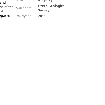
Jazyk
:
Anglicky
 and
Czech Geological
ns of the
Nakladatel
:
Survey
nt
repared
Rok vydání
:
2011