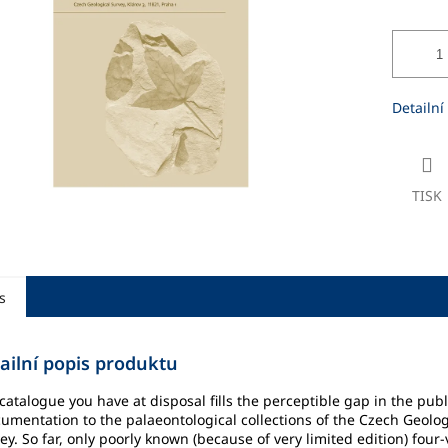
ek.
Detailní
TISK
s
ailní popis produktu
catalogue you have at disposal fills the perceptible gap in the pub
umentation to the palaeontological collections of the Czech Geolog
ey. So far, only poorly known (because of very limited edition) four