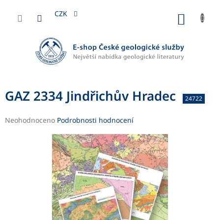
Přejít
na
CZK
NÁKUP
obsah
KOŠÍK
GAZ 2334 Jindřichův Hradec
24722
Průměrné
Neohodnoceno
Podrobnosti hodnocení
hodnocení
produktu
je
0,0
z
5
hvězdiček.