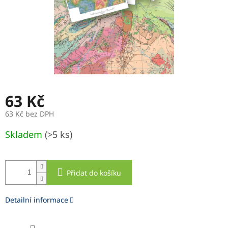
63 Kč
63 Kč bez DPH
Měrná
Skladem
(>5 ks)
cena:
Přidat do košíku
Detailní informace