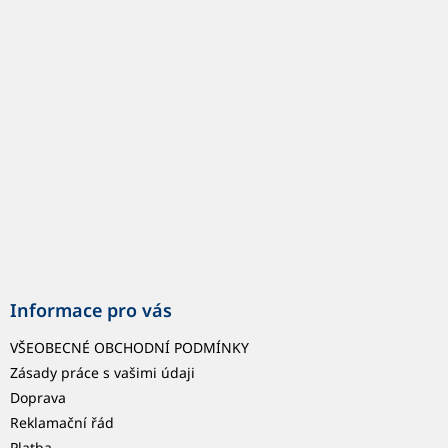
p
a
t
í
Informace pro vás
VŠEOBECNÉ OBCHODNÍ PODMÍNKY
Zásady práce s vašimi údaji
Doprava
Reklamační řád
Platba