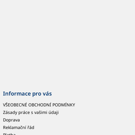
p
a
t
í
Informace pro vás
VŠEOBECNÉ OBCHODNÍ PODMÍNKY
Zásady práce s vašimi údaji
Doprava
Reklamační řád
Platba