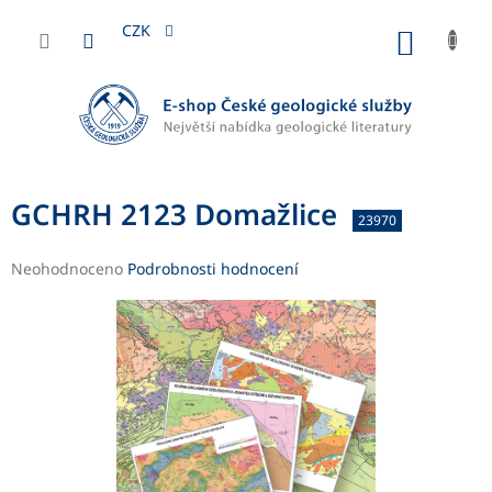
Přejít
na
CZK
NÁKUP
obsah
KOŠÍK
GCHRH 2123 Domažlice
23970
Průměrné
Neohodnoceno
Podrobnosti hodnocení
hodnocení
produktu
je
0,0
z
5
hvězdiček.