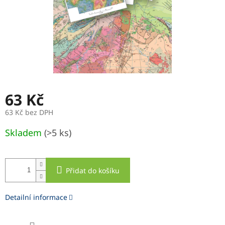
63 Kč
63 Kč bez DPH
Měrná
Skladem
(>5 ks)
cena:
Přidat do košíku
Detailní informace