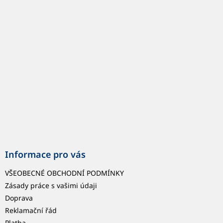
p
a
t
í
Informace pro vás
VŠEOBECNÉ OBCHODNÍ PODMÍNKY
Zásady práce s vašimi údaji
Doprava
Reklamační řád
Platba