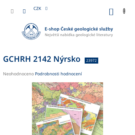
Přejít
na
CZK
NÁKUP
obsah
KOŠÍK
GCHRH 2142 Nýrsko
23972
Průměrné
Neohodnoceno
Podrobnosti hodnocení
hodnocení
produktu
je
0,0
z
5
hvězdiček.