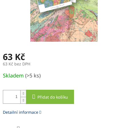
63 Kč
63 Kč bez DPH
Měrná
Skladem
(>5 ks)
cena:
Přidat do košíku
Detailní informace