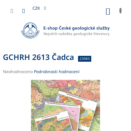
Přejít
na
CZK
NÁKUP
obsah
KOŠÍK
GCHRH 2613 Čadca
23983
Průměrné
Neohodnoceno
Podrobnosti hodnocení
hodnocení
produktu
je
0,0
z
5
hvězdiček.