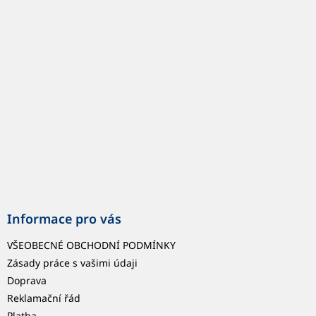
p
a
t
í
Informace pro vás
VŠEOBECNÉ OBCHODNÍ PODMÍNKY
Zásady práce s vašimi údaji
Doprava
Reklamační řád
Platba