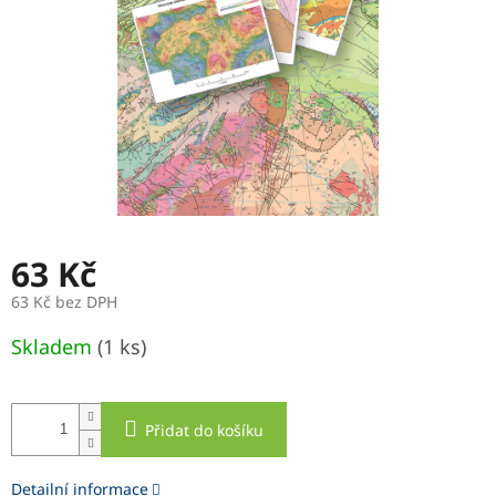
63 Kč
63 Kč bez DPH
Měrná
Skladem
(1 ks)
cena:
Přidat do košíku
Detailní informace