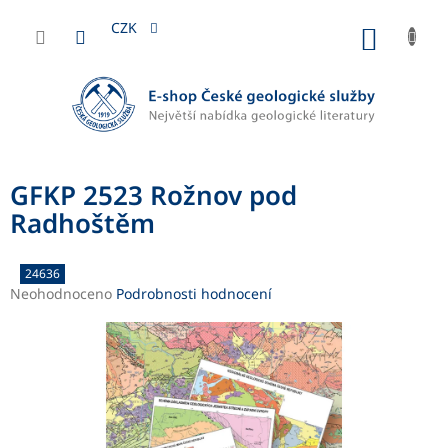
Přejít
na
CZK
NÁKUP
obsah
KOŠÍK
GFKP 2523 Rožnov pod
Radhoštěm
24636
Průměrné
Neohodnoceno
Podrobnosti hodnocení
hodnocení
produktu
je
0,0
z
5
hvězdiček.