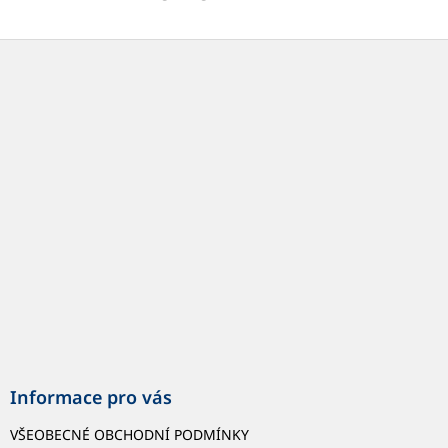
Z
á
p
a
t
í
Informace pro vás
VŠEOBECNÉ OBCHODNÍ PODMÍNKY