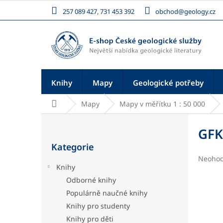
Přejít
257 089 427, 731 453 392
obchod@geology.cz
na
obsah
Knihy
Mapy
Geologické potřeby
Domů
Mapy
Mapy v měřítku 1 : 50 000
P
o
GFK
Přeskočit
s
Kategorie
kategorie
t
Průměr
Neoho
r
Knihy
hodnoc
a
produk
Odborné knihy
n
je
Populárně naučné knihy
n
0,0
í
z
Knihy pro studenty
5
p
Knihy pro děti