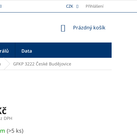
I
DOPRAVA
REKLAMAČNÍ ŘÁD
CZK
Přihlášení
PLATBA
O NÁS
NÁKUPNÍ
Prázdný košík
KOŠÍK
rálů
Data
ů
GFKP 3222 České Budějovice
Kč
ez DPH
em
(>5 ks)