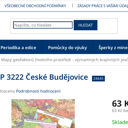
VŠEOBECNÉ OBCHODNÍ PODMÍNKY
ZÁSADY PRÁCE S VAŠIMI ÚDAJ
HLEDAT
Periodika a edice
Pomůcky do výuky
Šperky z mine
Mapy geofaktorů životního prostředí - významných krajinných jev
P 3222 České Budějovice
24645
né
dnoceno
Podrobnosti hodnocení
ení
63 
tu
63 Kč b
Měrná
Sklad
cena: