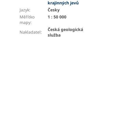
krajinných jevů
Jazyk
:
Česky
Měřítko
1 : 50 000
mapy
:
Česká geologická
Nakladatel
:
služba