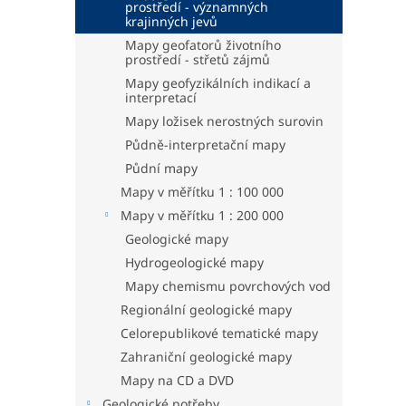
prostředí - významných
krajinných jevů
Mapy geofatorů životního
prostředí - střetů zájmů
Mapy geofyzikálních indikací a
interpretací
Mapy ložisek nerostných surovin
Půdně-interpretační mapy
Půdní mapy
Mapy v měřítku 1 : 100 000
Mapy v měřítku 1 : 200 000
Geologické mapy
Hydrogeologické mapy
Mapy chemismu povrchových vod
Regionální geologické mapy
Celorepublikové tematické mapy
Zahraniční geologické mapy
Mapy na CD a DVD
Geologické potřeby