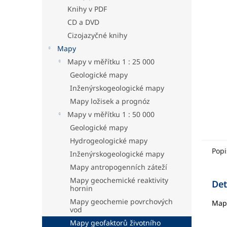
hvězdič
a
Knihy v PDF
n
CD a DVD
e
Cizojazyčné knihy
l
Mapy
Mapy v měřítku 1 : 25 000
Geologické mapy
Inženýrskogeologické mapy
Mapy ložisek a prognóz
Mapy v měřítku 1 : 50 000
Geologické mapy
Hydrogeologické mapy
Popi
Inženýrskogeologické mapy
Mapy antropogenních záteží
Mapy geochemické reaktivity
Det
hornin
Mapy geochemie povrchových
Mapa
vod
Mapy geofaktorů životního