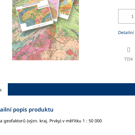
ek.
Detailní
TISK
s
ailní popis produktu
 geofaktorů (význ. kraj. Prvky) v měřítku 1 : 50 000