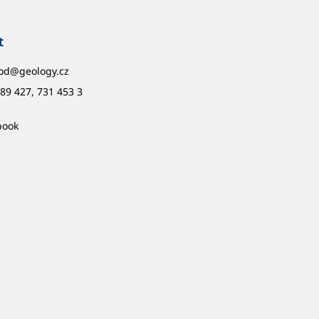
t
od
@
geology.cz
89 427, 731 453 3
book