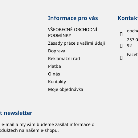
Informace pro vás
Kontak
VŠEOBECNÉ OBCHODNÍ
obch
PODMÍNKY
257 0
Zásady práce s vašimi údaji
92
Doprava
Face
Reklamační řád
Platba
O nás
Kontakty
Moje objednávka
t newsletter
j e-mail a my vám budeme zasílat informace o
oduktech na našem e-shopu.