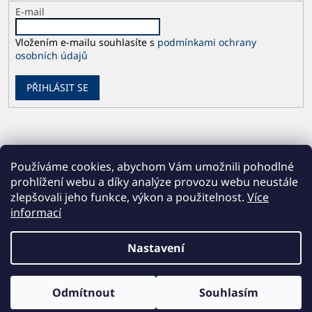
E-mail
Vložením e-mailu souhlasíte s
podmínkami ochrany
osobních údajů
PŘIHLÁSIT SE
Používáme cookies, abychom Vám umožnili pohodlné
prohlížení webu a díky analýze provozu webu neustále
zlepšovali jeho funkce, výkon a použitelnost.
Více
informací
Vytvořil Shoptet
Nastavení
Copyright 2026
Česká geologická služba
. Všechna práva
Odmítnout
Souhlasím
vyhrazena.
Upravit nastavení cookies