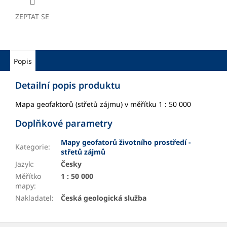
ZEPTAT SE
Popis
Detailní popis produktu
Mapa geofaktorů (střetů zájmu) v měřítku 1 : 50 000
Doplňkové parametry
Mapy geofatorů životního prostředí -
Kategorie
:
střetů zájmů
Jazyk
:
Česky
Měřítko
1 : 50 000
mapy
:
Nakladatel
:
Česká geologická služba
Z