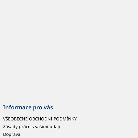
á
p
a
t
í
Informace pro vás
VŠEOBECNÉ OBCHODNÍ PODMÍNKY
Zásady práce s vašimi údaji
Doprava