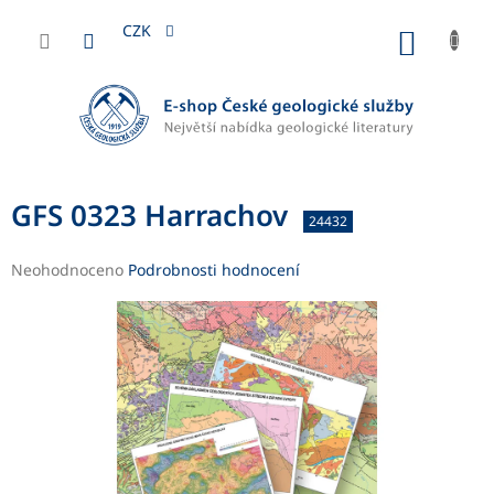
Přejít
na
CZK
NÁKUP
obsah
KOŠÍK
GFS 0323 Harrachov
24432
Průměrné
Neohodnoceno
Podrobnosti hodnocení
hodnocení
produktu
je
0,0
z
5
hvězdiček.