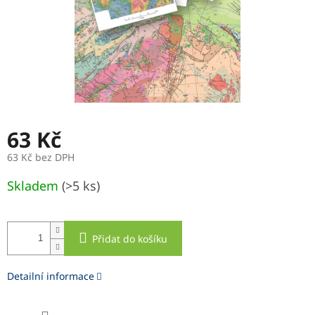
63 Kč
63 Kč bez DPH
Měrná
Skladem
(>5 ks)
cena:
Přidat do košíku
Detailní informace