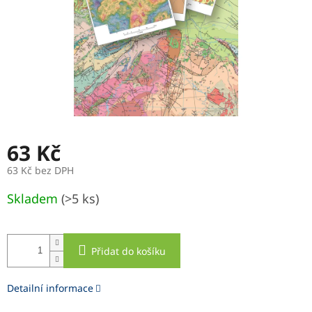
63 Kč
63 Kč bez DPH
Měrná
Skladem
(>5 ks)
cena:
Přidat do košíku
Detailní informace