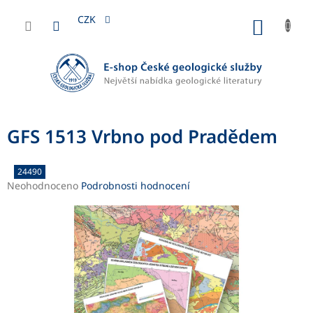
Přejít
na
CZK
NÁKUP
obsah
KOŠÍK
GFS 1513 Vrbno pod Pradědem
24490
Průměrné
Neohodnoceno
Podrobnosti hodnocení
hodnocení
produktu
je
0,0
z
5
hvězdiček.