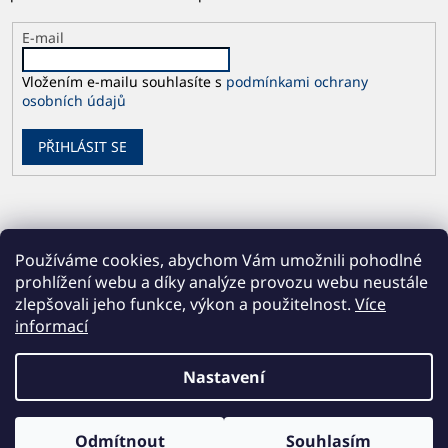
E-mail
Vložením e-mailu souhlasíte s
podmínkami ochrany
osobních údajů
PŘIHLÁSIT SE
Používáme cookies, abychom Vám umožnili pohodlné
prohlížení webu a díky analýze provozu webu neustále
zlepšovali jeho funkce, výkon a použitelnost.
Více
informací
Vytvořil Shoptet
Nastavení
Copyright 2026
Česká geologická služba
. Všechna práva
Odmítnout
Souhlasím
vyhrazena.
Upravit nastavení cookies