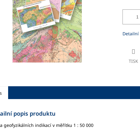
ek.
Detailní
TISK
s
ailní popis produktu
 geofyzikálních indikací v měřítku 1 : 50 000