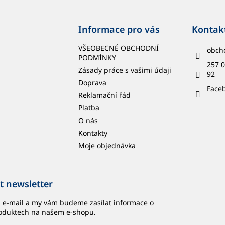
Informace pro vás
Kontak
VŠEOBECNÉ OBCHODNÍ
obch
PODMÍNKY
257 0
Zásady práce s vašimi údaji
92
Doprava
Face
Reklamační řád
Platba
O nás
Kontakty
Moje objednávka
t newsletter
j e-mail a my vám budeme zasílat informace o
oduktech na našem e-shopu.