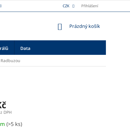
I
DOPRAVA
REKLAMAČNÍ ŘÁD
CZK
Přihlášení
PLATBA
O NÁS
NÁKUPNÍ
Prázdný košík
KOŠÍK
rálů
Data
d Radbuzou
Kč
ez DPH
em
(>5 ks)