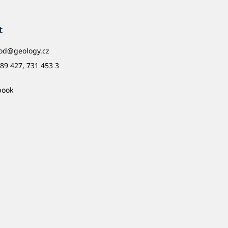
t
od
@
geology.cz
89 427, 731 453 3
book