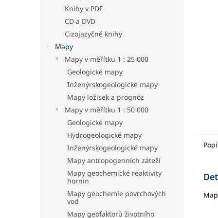
hvězdič
a
Knihy v PDF
n
CD a DVD
e
Cizojazyčné knihy
l
Mapy
Mapy v měřítku 1 : 25 000
Geologické mapy
Inženýrskogeologické mapy
Mapy ložisek a prognóz
Mapy v měřítku 1 : 50 000
Geologické mapy
Hydrogeologické mapy
Popi
Inženýrskogeologické mapy
Mapy antropogenních záteží
Mapy geochemické reaktivity
Det
hornin
Mapy geochemie povrchových
Mapa
vod
Mapy geofaktorů životního