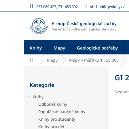
Přejít
257 089 427, 731 453 392
obchod@geology.cz
na
obsah
Knihy
Mapy
Geologické potřeby
Domů
Mapy
Mapy v měřítku 1 : 50 000
P
o
GI 
Přeskočit
s
Kategorie
kategorie
t
Průměr
Neoho
r
Knihy
hodnoc
a
produk
Odborné knihy
n
je
Populárně naučné knihy
n
0,0
í
z
Knihy pro studenty
5
p
Knihy pro děti