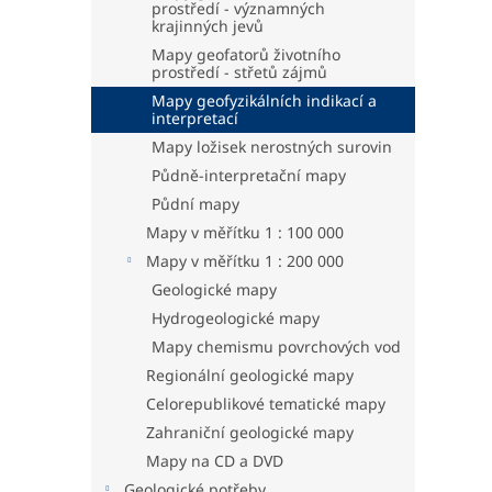
prostředí - významných
krajinných jevů
Mapy geofatorů životního
prostředí - střetů zájmů
Mapy geofyzikálních indikací a
interpretací
Mapy ložisek nerostných surovin
Půdně-interpretační mapy
Půdní mapy
Mapy v měřítku 1 : 100 000
Mapy v měřítku 1 : 200 000
Geologické mapy
Hydrogeologické mapy
Mapy chemismu povrchových vod
Regionální geologické mapy
Celorepublikové tematické mapy
Zahraniční geologické mapy
Mapy na CD a DVD
Geologické potřeby