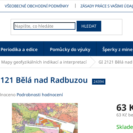
VŠEOBECNÉ OBCHODNÍ PODMÍNKY
ZÁSADY PRÁCE S VAŠIMI ÚDAJ
HLEDAT
Periodika a edice
Pomůcky do výuky
Šperky z mine
Mapy geofyzikálních indikací a interpretací
GI 2121 Bělá na
2121 Bělá nad Radbuzou
24394
né
dnoceno
Podrobnosti hodnocení
ení
63 
tu
63 Kč b
Měrná
Sklad
cena: