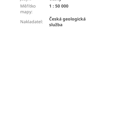
Měřítko
1 : 50 000
mapy
:
Česká geologická
Nakladatel
:
služba