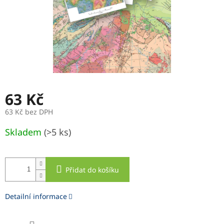
63 Kč
63 Kč bez DPH
Měrná
Skladem
(>5 ks)
cena:
Přidat do košíku
Detailní informace