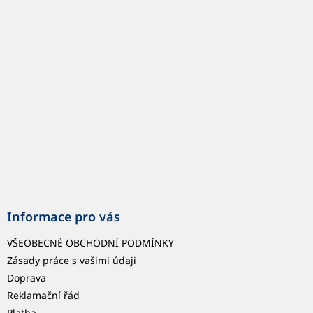
p
a
t
í
Informace pro vás
VŠEOBECNÉ OBCHODNÍ PODMÍNKY
Zásady práce s vašimi údaji
Doprava
Reklamační řád
Platba