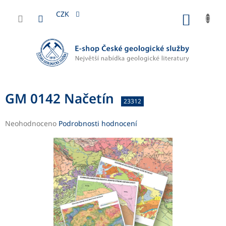
Přejít
na
CZK
NÁKUP
obsah
KOŠÍK
GM 0142 Načetín
23312
Průměrné
Neohodnoceno
Podrobnosti hodnocení
hodnocení
produktu
je
0,0
z
5
hvězdiček.