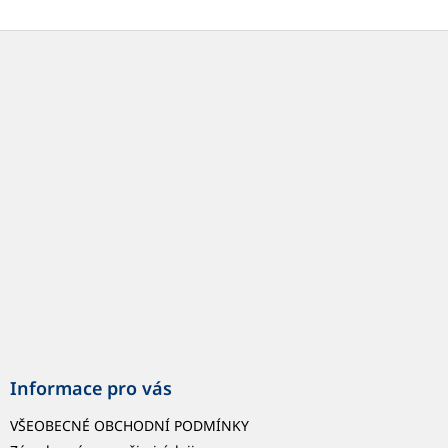
Z
á
p
a
t
í
Informace pro vás
VŠEOBECNÉ OBCHODNÍ PODMÍNKY