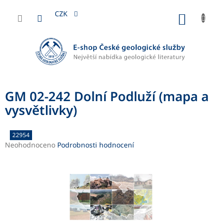
Přejít
na
CZK
NÁKUP
obsah
KOŠÍK
GM 02-242 Dolní Podluží (mapa a
vysvětlivky)
22954
Průměrné
Neohodnoceno
Podrobnosti hodnocení
hodnocení
produktu
je
0,0
z
5
hvězdiček.