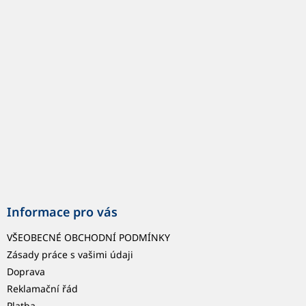
p
a
t
í
Informace pro vás
VŠEOBECNÉ OBCHODNÍ PODMÍNKY
Zásady práce s vašimi údaji
Doprava
Reklamační řád
Platba