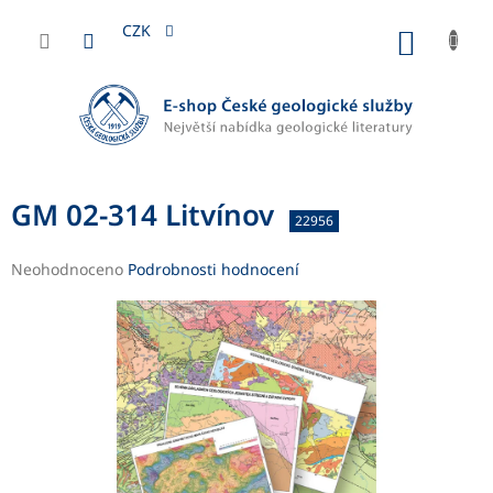
Přejít
na
CZK
NÁKUP
obsah
KOŠÍK
GM 02-314 Litvínov
22956
Průměrné
Neohodnoceno
Podrobnosti hodnocení
hodnocení
produktu
je
0,0
z
5
hvězdiček.