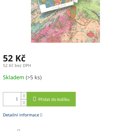
52 Kč
52 Kč bez DPH
Měrná
Skladem
(>5 ks)
cena:
Přidat do košíku
Detailní informace