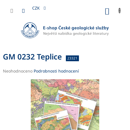
Přejít
na
CZK
NÁKUP
obsah
KOŠÍK
GM 0232 Teplice
23321
Průměrné
Neohodnoceno
Podrobnosti hodnocení
hodnocení
produktu
je
0,0
z
5
hvězdiček.