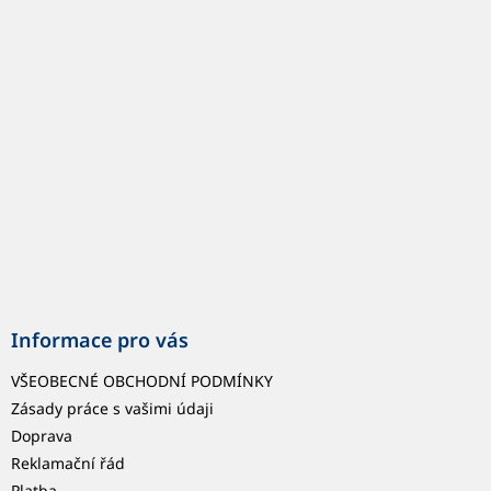
p
a
t
í
Informace pro vás
VŠEOBECNÉ OBCHODNÍ PODMÍNKY
Zásady práce s vašimi údaji
Doprava
Reklamační řád
Platba