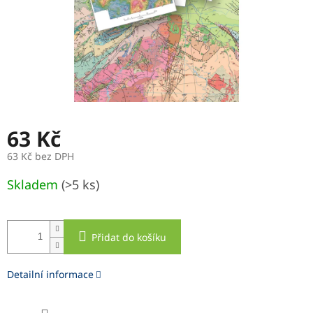
63 Kč
63 Kč bez DPH
Měrná
Skladem
(>5 ks)
cena:
Přidat do košíku
Detailní informace