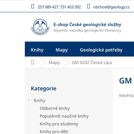
Přejít
257 089 427, 731 453 392
obchod@geology.cz
na
obsah
Knihy
Mapy
Geologické potřeby
Domů
Mapy
GM 0242 Česká Lípa
P
o
GM 
Přeskočit
s
Kategorie
kategorie
t
Průměr
Neoho
r
Knihy
hodnoc
a
produk
Odborné knihy
n
je
Populárně naučné knihy
n
0,0
í
z
Knihy pro studenty
5
p
Knihy pro děti