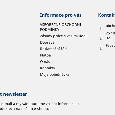
Informace pro vás
Kontak
VŠEOBECNÉ OBCHODNÍ
obch
PODMÍNKY
257 0
Zásady práce s vašimi údaji
92
Doprava
Face
Reklamační řád
Platba
O nás
Kontakty
Moje objednávka
t newsletter
j e-mail a my vám budeme zasílat informace o
oduktech na našem e-shopu.