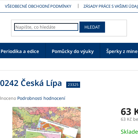
VŠEOBECNÉ OBCHODNÍ PODMÍNKY
ZÁSADY PRÁCE S VAŠIMI ÚDAJ
HLEDAT
Periodika a edice
Pomůcky do výuky
Šperky z mine
0242 Česká Lípa
23325
né
dnoceno
Podrobnosti hodnocení
ení
63 
tu
63 Kč b
Měrná
Sklad
cena: