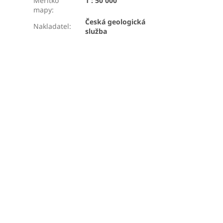
Měřítko
1 : 50 000
mapy
:
Česká geologická
Nakladatel
:
služba