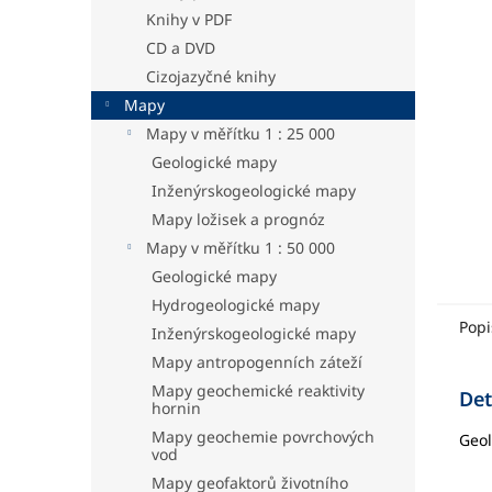
hvězdič
a
Knihy v PDF
n
CD a DVD
e
Cizojazyčné knihy
l
Mapy
Mapy v měřítku 1 : 25 000
Geologické mapy
Inženýrskogeologické mapy
Mapy ložisek a prognóz
Mapy v měřítku 1 : 50 000
Geologické mapy
Hydrogeologické mapy
Popi
Inženýrskogeologické mapy
Mapy antropogenních záteží
Mapy geochemické reaktivity
Det
hornin
Mapy geochemie povrchových
Geol
vod
Mapy geofaktorů životního