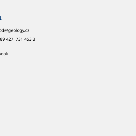
t
od
@
geology.cz
89 427, 731 453 3
book