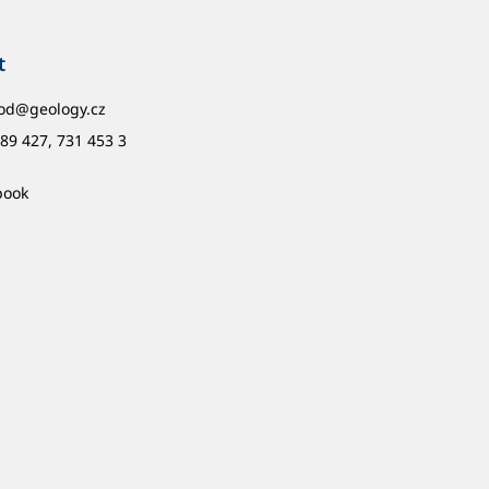
t
od
@
geology.cz
89 427, 731 453 3
book