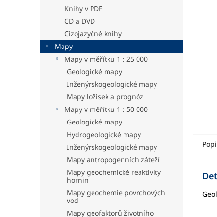
hvězdič
a
Knihy v PDF
n
CD a DVD
e
Cizojazyčné knihy
l
Mapy
Mapy v měřítku 1 : 25 000
Geologické mapy
Inženýrskogeologické mapy
Mapy ložisek a prognóz
Mapy v měřítku 1 : 50 000
Geologické mapy
Hydrogeologické mapy
Popi
Inženýrskogeologické mapy
Mapy antropogenních záteží
Mapy geochemické reaktivity
Det
hornin
Mapy geochemie povrchových
Geol
vod
Mapy geofaktorů životního