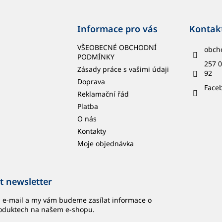
Informace pro vás
Kontak
VŠEOBECNÉ OBCHODNÍ
obch
PODMÍNKY
257 0
Zásady práce s vašimi údaji
92
Doprava
Face
Reklamační řád
Platba
O nás
Kontakty
Moje objednávka
t newsletter
j e-mail a my vám budeme zasílat informace o
oduktech na našem e-shopu.