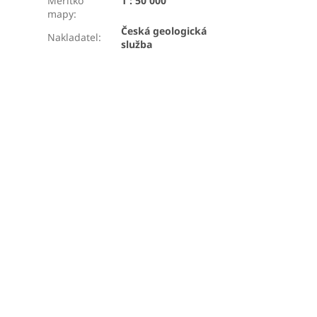
Měřítko
1 : 50 000
mapy
:
Česká geologická
Nakladatel
:
služba