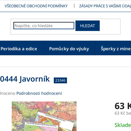
VŠEOBECNÉ OBCHODNÍ PODMÍNKY
ZÁSADY PRÁCE S VAŠIMI ÚDAJ
HLEDAT
Periodika a edice
Pomůcky do výuky
Šperky z mine
0444 Javorník
23346
né
dnoceno
Podrobnosti hodnocení
ení
63 
tu
63 Kč b
Měrná
Sklad
cena: