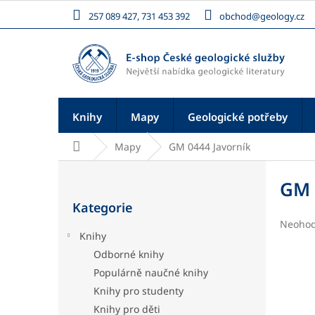
Přejít
257 089 427, 731 453 392
obchod@geology.cz
na
obsah
Knihy
Mapy
Geologické potřeby
Domů
Mapy
GM 0444 Javorník
P
o
GM 
Přeskočit
s
Kategorie
kategorie
t
Průměr
Neoho
r
Knihy
hodnoc
a
produk
Odborné knihy
n
je
Populárně naučné knihy
n
0,0
í
z
Knihy pro studenty
5
p
Knihy pro děti