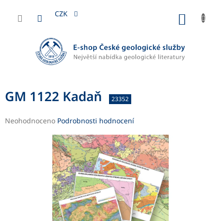
Přejít
na
CZK
NÁKUP
obsah
KOŠÍK
GM 1122 Kadaň
23352
Průměrné
Neohodnoceno
Podrobnosti hodnocení
hodnocení
produktu
je
0,0
z
5
hvězdiček.