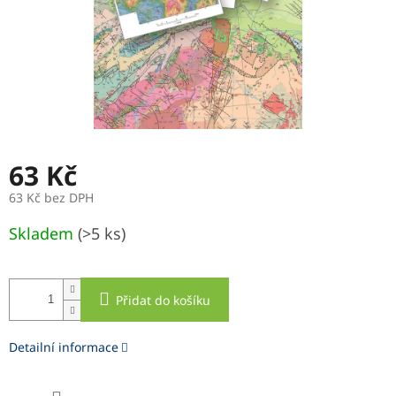
63 Kč
63 Kč bez DPH
Měrná
Skladem
(>5 ks)
cena:
Přidat do košíku
Detailní informace