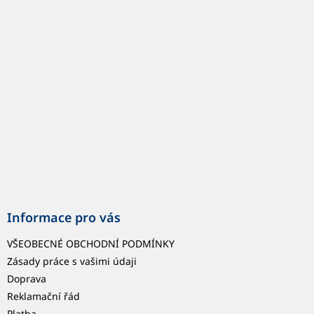
p
a
t
í
Informace pro vás
VŠEOBECNÉ OBCHODNÍ PODMÍNKY
Zásady práce s vašimi údaji
Doprava
Reklamační řád
Platba