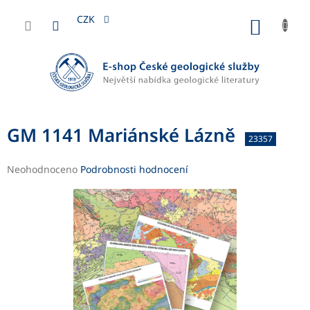
Přejít
na
CZK
NÁKUP
obsah
KOŠÍK
GM 1141 Mariánské Lázně
23357
Průměrné
Neohodnoceno
Podrobnosti hodnocení
hodnocení
produktu
je
0,0
z
5
hvězdiček.