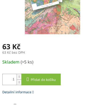
63 Kč
63 Kč bez DPH
Měrná
Skladem
(>5 ks)
cena:
Přidat do košíku
Detailní informace