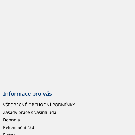
p
a
t
í
Informace pro vás
VŠEOBECNÉ OBCHODNÍ PODMÍNKY
Zásady práce s vašimi údaji
Doprava
Reklamační řád
Platba