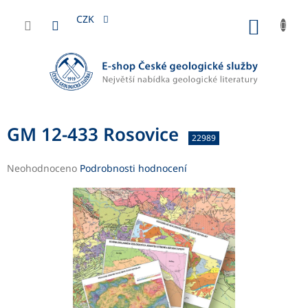
Přejít
na
CZK
NÁKUP
obsah
KOŠÍK
GM 12-433 Rosovice
22989
Průměrné
Neohodnoceno
Podrobnosti hodnocení
hodnocení
produktu
je
0,0
z
5
hvězdiček.