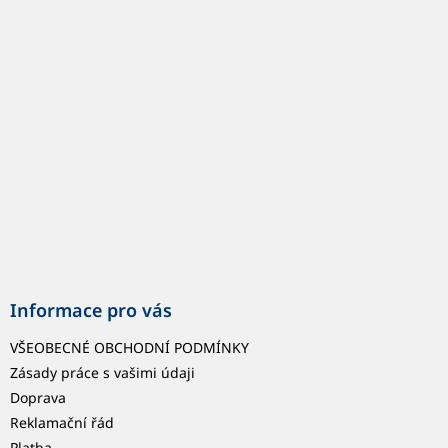
p
a
t
í
Informace pro vás
VŠEOBECNÉ OBCHODNÍ PODMÍNKY
Zásady práce s vašimi údaji
Doprava
Reklamační řád
Platba