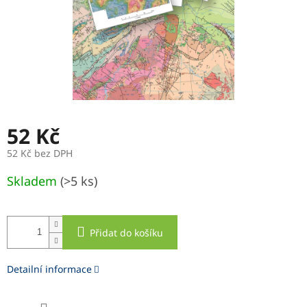
52 Kč
52 Kč bez DPH
Měrná
Skladem
(>5 ks)
cena:
Přidat do košíku
Detailní informace