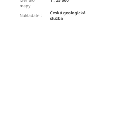
Měřítko
1 : 25 000
mapy
:
Česká geologická
Nakladatel
:
služba