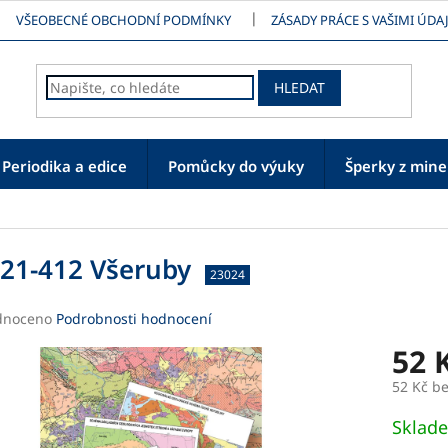
VŠEOBECNÉ OBCHODNÍ PODMÍNKY
ZÁSADY PRÁCE S VAŠIMI ÚDAJ
HLEDAT
Periodika a edice
Pomůcky do výuky
Šperky z mine
21-412 Všeruby
23024
né
dnoceno
Podrobnosti hodnocení
ení
52 
tu
52 Kč b
Měrná
Sklad
cena: