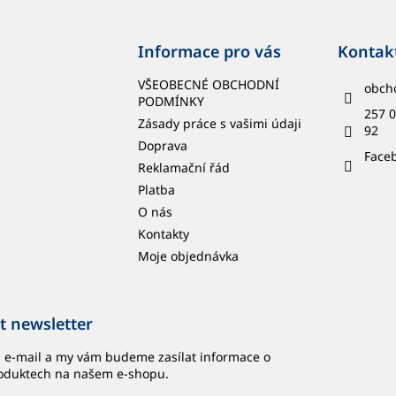
Informace pro vás
Kontak
VŠEOBECNÉ OBCHODNÍ
obch
PODMÍNKY
257 0
Zásady práce s vašimi údaji
92
Doprava
Face
Reklamační řád
Platba
O nás
Kontakty
Moje objednávka
t newsletter
j e-mail a my vám budeme zasílat informace o
oduktech na našem e-shopu.