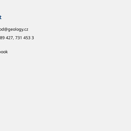
t
od
@
geology.cz
89 427, 731 453 3
book