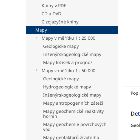
hvězdič
a
Knihy v PDF
n
CD a DVD
e
Cizojazyčné knihy
l
Mapy
Mapy v měřítku 1 : 25 000
Geologické mapy
Inženýrskogeologické mapy
Mapy ložisek a prognóz
Mapy v měřítku 1 : 50 000
Geologické mapy
Hydrogeologické mapy
Popi
Inženýrskogeologické mapy
Mapy antropogenních záteží
Mapy geochemické reaktivity
Det
hornin
Mapy geochemie povrchových
Geol
vod
Mapy geofaktorů životního