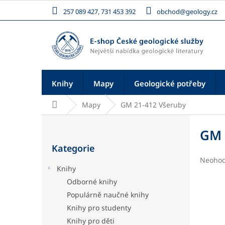
Přejít
257 089 427, 731 453 392
obchod@geology.cz
na
obsah
Knihy
Mapy
Geologické potřeby
Domů
Mapy
GM 21-412 Všeruby
P
o
GM 
Přeskočit
s
Kategorie
kategorie
t
Průměr
Neoho
r
Knihy
hodnoc
a
produk
Odborné knihy
n
je
Populárně naučné knihy
n
0,0
í
z
Knihy pro studenty
5
p
Knihy pro děti