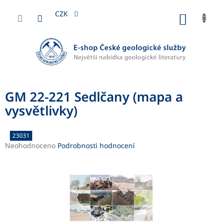
Přejít
na
CZK
NÁKUP
obsah
KOŠÍK
GM 22-221 Sedlčany (mapa a
vysvětlivky)
23031
Průměrné
Neohodnoceno
Podrobnosti hodnocení
hodnocení
produktu
je
0,0
z
5
hvězdiček.