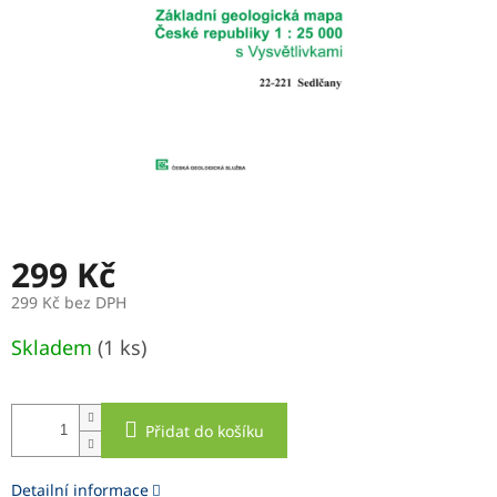
299 Kč
299 Kč bez DPH
Měrná
Skladem
(1 ks)
cena:
Přidat do košíku
Detailní informace