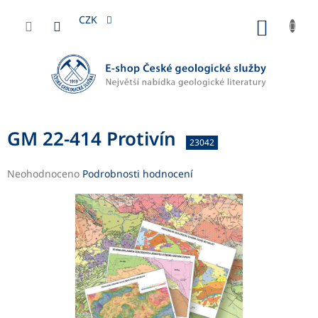
Přejít
na
CZK
NÁKUP
obsah
KOŠÍK
GM 22-414 Protivín
23042
Průměrné
Neohodnoceno
Podrobnosti hodnocení
hodnocení
produktu
je
0,0
z
5
hvězdiček.