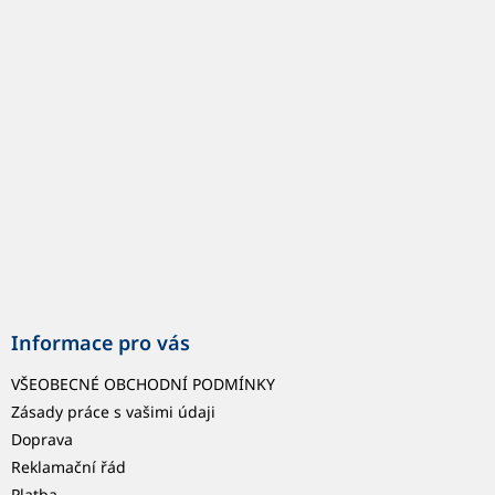
p
a
t
í
Informace pro vás
VŠEOBECNÉ OBCHODNÍ PODMÍNKY
Zásady práce s vašimi údaji
Doprava
Reklamační řád
Platba