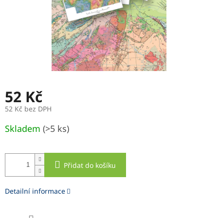
52 Kč
52 Kč bez DPH
Měrná
Skladem
(>5 ks)
cena:
Přidat do košíku
Detailní informace