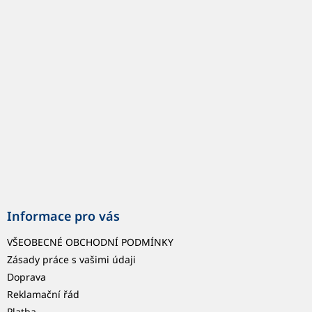
p
a
t
í
Informace pro vás
VŠEOBECNÉ OBCHODNÍ PODMÍNKY
Zásady práce s vašimi údaji
Doprava
Reklamační řád
Platba