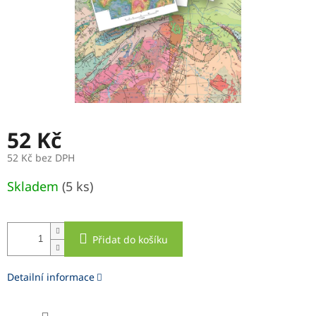
52 Kč
52 Kč bez DPH
Měrná
Skladem
(5 ks)
cena:
Přidat do košíku
Detailní informace