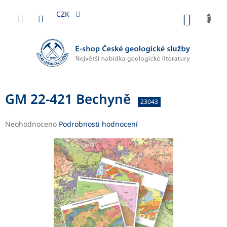
Přejít
na
CZK
NÁKUP
obsah
KOŠÍK
GM 22-421 Bechyně
23043
Průměrné
Neohodnoceno
Podrobnosti hodnocení
hodnocení
produktu
je
0,0
z
5
hvězdiček.