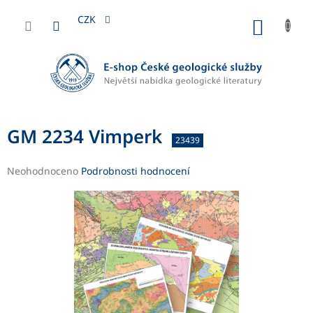
Přejít
na
CZK
NÁKUP
obsah
KOŠÍK
GM 2234 Vimperk
23439
Průměrné
Neohodnoceno
Podrobnosti hodnocení
hodnocení
produktu
je
0,0
z
5
hvězdiček.