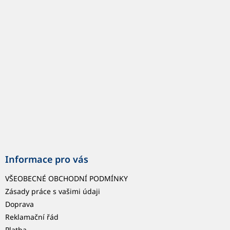
p
a
t
í
Informace pro vás
VŠEOBECNÉ OBCHODNÍ PODMÍNKY
Zásady práce s vašimi údaji
Doprava
Reklamační řád
Platba