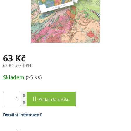
63 Kč
63 Kč bez DPH
Měrná
Skladem
(>5 ks)
cena:
Přidat do košíku
Detailní informace