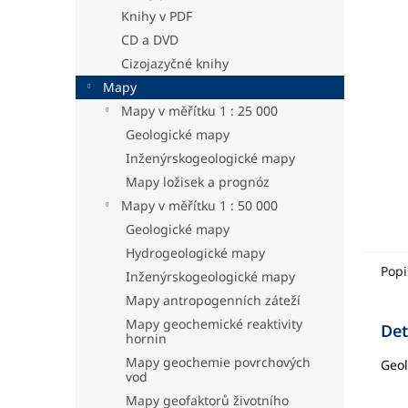
hvězdič
a
Knihy v PDF
n
CD a DVD
e
Cizojazyčné knihy
l
Mapy
Mapy v měřítku 1 : 25 000
Geologické mapy
Inženýrskogeologické mapy
Mapy ložisek a prognóz
Mapy v měřítku 1 : 50 000
Geologické mapy
Hydrogeologické mapy
Popi
Inženýrskogeologické mapy
Mapy antropogenních záteží
Mapy geochemické reaktivity
Det
hornin
Mapy geochemie povrchových
Geol
vod
Mapy geofaktorů životního