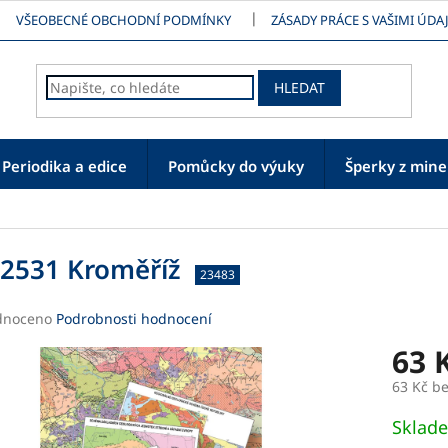
VŠEOBECNÉ OBCHODNÍ PODMÍNKY
ZÁSADY PRÁCE S VAŠIMI ÚDAJ
HLEDAT
Periodika a edice
Pomůcky do výuky
Šperky z mine
2531 Kroměříž
23483
né
dnoceno
Podrobnosti hodnocení
ení
63 
tu
63 Kč b
Měrná
Sklad
cena: