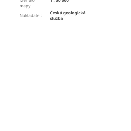
Měřítko
1 : 50 000
mapy
:
Česká geologická
Nakladatel
:
služba