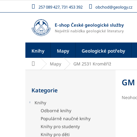
Přejít
257 089 427, 731 453 392
obchod@geology.cz
na
obsah
Knihy
Mapy
Geologické potřeby
Domů
Mapy
GM 2531 Kroměříž
P
o
GM 
Přeskočit
s
Kategorie
kategorie
t
Průměr
Neoho
r
Knihy
hodnoc
a
produk
Odborné knihy
n
je
Populárně naučné knihy
n
0,0
í
z
Knihy pro studenty
5
p
Knihy pro děti