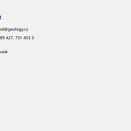
t
od
@
geology.cz
89 427, 731 453 3
book