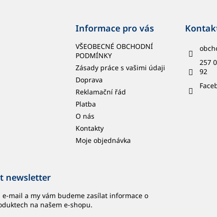
Informace pro vás
Kontak
VŠEOBECNÉ OBCHODNÍ
obch
PODMÍNKY
257 0
Zásady práce s vašimi údaji
92
Doprava
Face
Reklamační řád
Platba
O nás
Kontakty
Moje objednávka
t newsletter
j e-mail a my vám budeme zasílat informace o
oduktech na našem e-shopu.