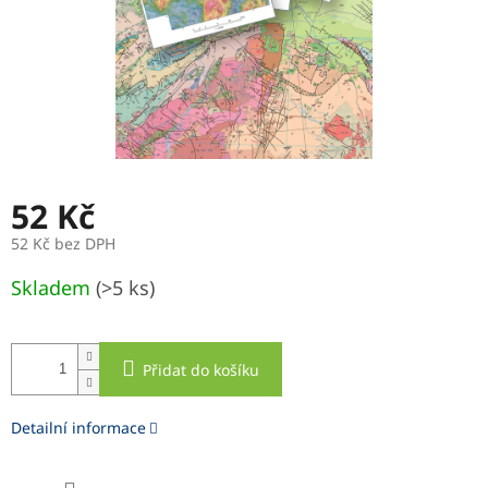
52 Kč
52 Kč bez DPH
Měrná
Skladem
(>5 ks)
cena:
Přidat do košíku
Detailní informace