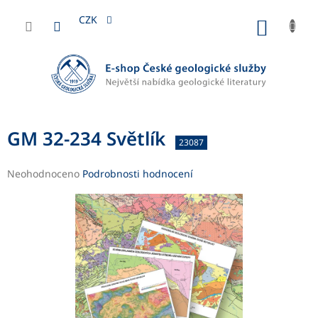
Přejít
na
CZK
NÁKUP
obsah
KOŠÍK
GM 32-234 Světlík
23087
Průměrné
Neohodnoceno
Podrobnosti hodnocení
hodnocení
produktu
je
0,0
z
5
hvězdiček.