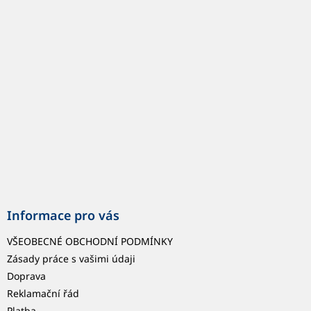
p
a
t
í
Informace pro vás
VŠEOBECNÉ OBCHODNÍ PODMÍNKY
Zásady práce s vašimi údaji
Doprava
Reklamační řád
Platba