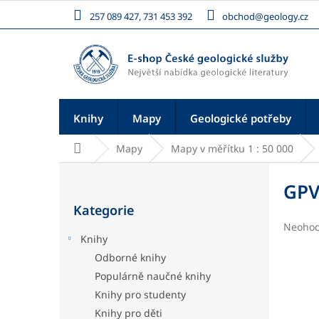
Přejít
257 089 427, 731 453 392
obchod@geology.cz
na
obsah
Knihy
Mapy
Geologické potřeby
Domů
Mapy
Mapy v měřítku 1 : 50 000
P
o
GPV
Přeskočit
s
Kategorie
kategorie
t
Průměr
Neoho
r
Knihy
hodnoc
a
produk
Odborné knihy
n
je
Populárně naučné knihy
n
0,0
í
z
Knihy pro studenty
5
p
Knihy pro děti