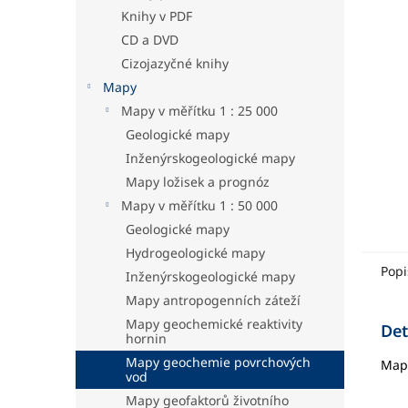
hvězdič
a
Knihy v PDF
n
CD a DVD
e
Cizojazyčné knihy
l
Mapy
Mapy v měřítku 1 : 25 000
Geologické mapy
Inženýrskogeologické mapy
Mapy ložisek a prognóz
Mapy v měřítku 1 : 50 000
Geologické mapy
Hydrogeologické mapy
Popi
Inženýrskogeologické mapy
Mapy antropogenních záteží
Mapy geochemické reaktivity
Det
hornin
Mapy geochemie povrchových
Mapa
vod
Mapy geofaktorů životního