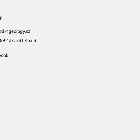
t
od
@
geology.cz
89 427, 731 453 3
book