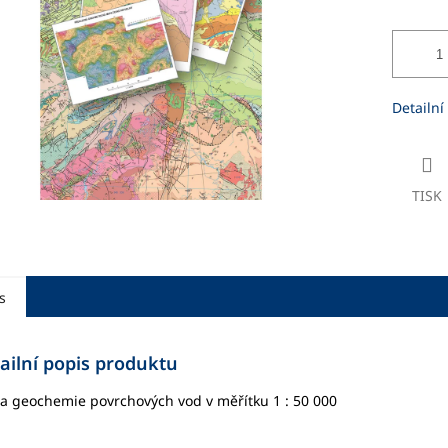
ek.
Detailní
TISK
s
ailní popis produktu
 geochemie povrchových vod v měřítku 1 : 50 000