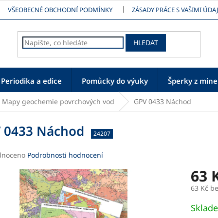
VŠEOBECNÉ OBCHODNÍ PODMÍNKY
ZÁSADY PRÁCE S VAŠIMI ÚDAJ
HLEDAT
Periodika a edice
Pomůcky do výuky
Šperky z mine
Mapy geochemie povrchových vod
GPV 0433 Náchod
 0433 Náchod
24207
né
dnoceno
Podrobnosti hodnocení
ení
63 
tu
63 Kč b
Měrná
Sklad
cena: