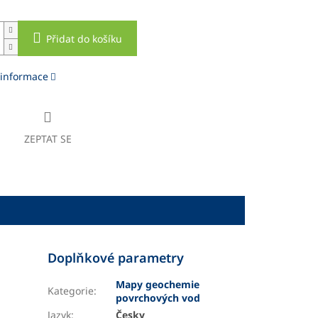
Přidat do košíku
 informace
ZEPTAT SE
Doplňkové parametry
Mapy geochemie
Kategorie
:
povrchových vod
Jazyk
:
Česky