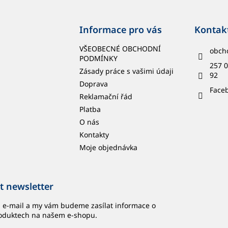
Informace pro vás
Kontak
VŠEOBECNÉ OBCHODNÍ
obch
PODMÍNKY
257 0
Zásady práce s vašimi údaji
92
Doprava
Face
Reklamační řád
Platba
O nás
Kontakty
Moje objednávka
t newsletter
j e-mail a my vám budeme zasílat informace o
oduktech na našem e-shopu.