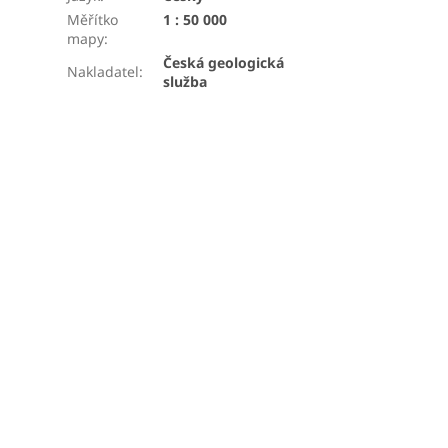
Měřítko
1 : 50 000
mapy
:
Česká geologická
Nakladatel
:
služba