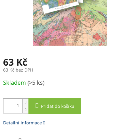
63 Kč
63 Kč bez DPH
Měrná
Skladem
(>5 ks)
cena:
Přidat do košíku
Detailní informace