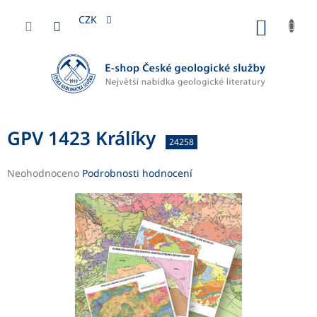
Přejít
na
CZK
NÁKUP
obsah
KOŠÍK
GPV 1423 Králíky
24258
Průměrné
Neohodnoceno
Podrobnosti hodnocení
hodnocení
produktu
je
0,0
z
5
hvězdiček.