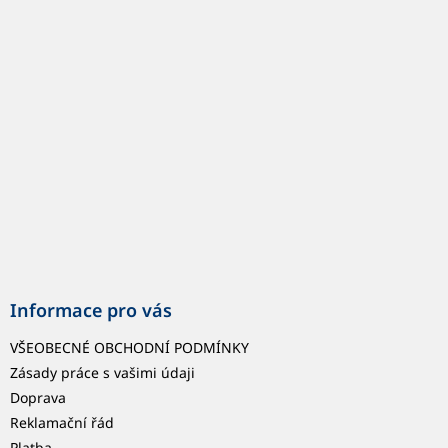
p
a
t
í
Informace pro vás
VŠEOBECNÉ OBCHODNÍ PODMÍNKY
Zásady práce s vašimi údaji
Doprava
Reklamační řád
Platba