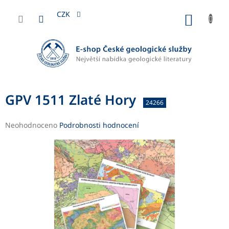
Přejít
na
CZK
NÁKUP
obsah
KOŠÍK
GPV 1511 Zlaté Hory
24266
Průměrné
Neohodnoceno
Podrobnosti hodnocení
hodnocení
produktu
je
0,0
z
5
hvězdiček.