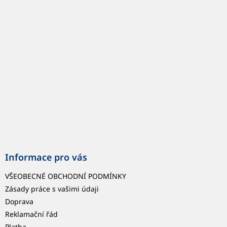
p
a
t
í
Informace pro vás
VŠEOBECNÉ OBCHODNÍ PODMÍNKY
Zásady práce s vašimi údaji
Doprava
Reklamační řád
Platba