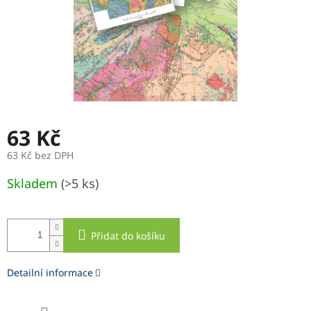
63 Kč
63 Kč bez DPH
Měrná
Skladem
(>5 ks)
cena:
Přidat do košíku
Detailní informace