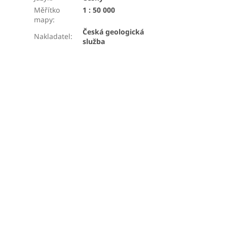
Měřítko
1 : 50 000
mapy
:
Česká geologická
Nakladatel
:
služba