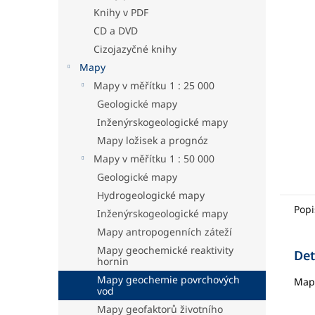
hvězdič
a
Knihy v PDF
n
CD a DVD
e
Cizojazyčné knihy
l
Mapy
Mapy v měřítku 1 : 25 000
Geologické mapy
Inženýrskogeologické mapy
Mapy ložisek a prognóz
Mapy v měřítku 1 : 50 000
Geologické mapy
Hydrogeologické mapy
Popi
Inženýrskogeologické mapy
Mapy antropogenních záteží
Mapy geochemické reaktivity
Det
hornin
Mapy geochemie povrchových
Mapa
vod
Mapy geofaktorů životního