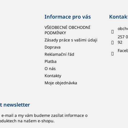
Informace pro vás
Kontak
VŠEOBECNÉ OBCHODNÍ
obch
PODMÍNKY
257 0
Zásady práce s vašimi údaji
92
Doprava
Face
Reklamační řád
Platba
O nás
Kontakty
Moje objednávka
t newsletter
j e-mail a my vám budeme zasílat informace o
oduktech na našem e-shopu.