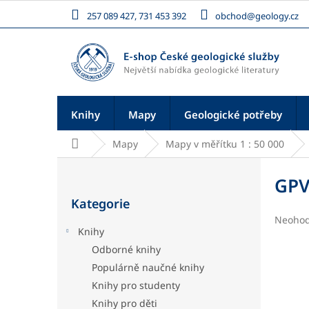
Přejít
257 089 427, 731 453 392
obchod@geology.cz
na
obsah
Knihy
Mapy
Geologické potřeby
Domů
Mapy
Mapy v měřítku 1 : 50 000
P
o
GPV
Přeskočit
s
Kategorie
kategorie
t
Průměr
Neoho
r
Knihy
hodnoc
a
produk
Odborné knihy
n
je
Populárně naučné knihy
n
0,0
í
z
Knihy pro studenty
5
p
Knihy pro děti