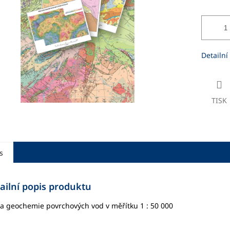
ek.
Detailní
TISK
s
ailní popis produktu
 geochemie povrchových vod v měřítku 1 : 50 000