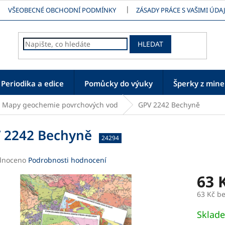
VŠEOBECNÉ OBCHODNÍ PODMÍNKY
ZÁSADY PRÁCE S VAŠIMI ÚDAJ
HLEDAT
Periodika a edice
Pomůcky do výuky
Šperky z mine
Mapy geochemie povrchových vod
GPV 2242 Bechyně
 2242 Bechyně
24294
né
dnoceno
Podrobnosti hodnocení
ení
63 
tu
63 Kč b
Měrná
Sklad
cena: