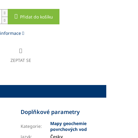
Přidat do košíku
 informace
ZEPTAT SE
Doplňkové parametry
Mapy geochemie
Kategorie
:
povrchových vod
Jazyk
:
Česky