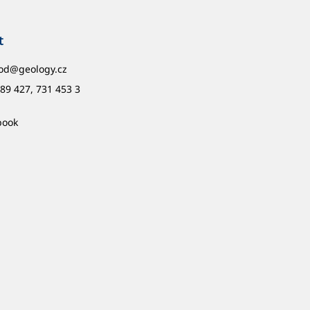
t
od
@
geology.cz
89 427, 731 453 3
book