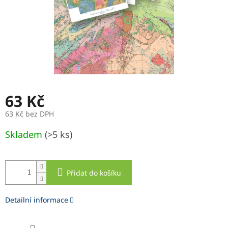
63 Kč
63 Kč bez DPH
Měrná
Skladem
(>5 ks)
cena:
Přidat do košíku
Detailní informace