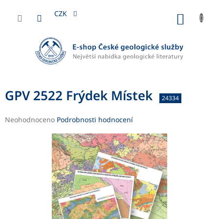
Přejít
na
CZK
NÁKUP
obsah
KOŠÍK
GPV 2522 Frýdek Místek
24334
Průměrné
Neohodnoceno
Podrobnosti hodnocení
hodnocení
produktu
je
0,0
z
5
hvězdiček.