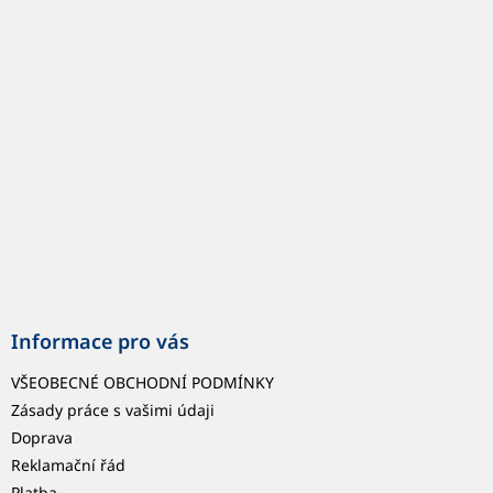
p
a
t
í
Informace pro vás
VŠEOBECNÉ OBCHODNÍ PODMÍNKY
Zásady práce s vašimi údaji
Doprava
Reklamační řád
Platba