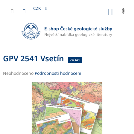
Přejít
na
CZK
NÁKUP
obsah
KOŠÍK
GPV 2541 Vsetín
24341
Průměrné
Neohodnoceno
Podrobnosti hodnocení
hodnocení
produktu
je
0,0
z
5
hvězdiček.