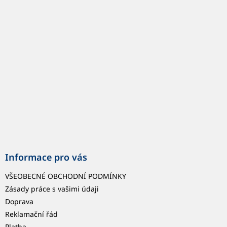
p
a
t
í
Informace pro vás
VŠEOBECNÉ OBCHODNÍ PODMÍNKY
Zásady práce s vašimi údaji
Doprava
Reklamační řád
Platba