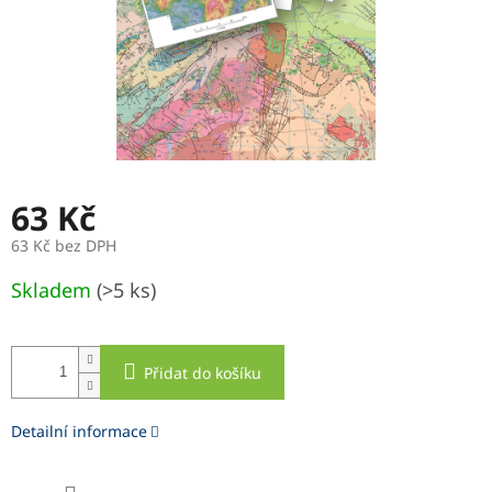
63 Kč
63 Kč bez DPH
Měrná
Skladem
(>5 ks)
cena:
Přidat do košíku
Detailní informace