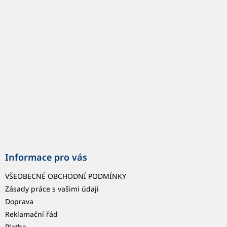
p
a
t
í
Informace pro vás
VŠEOBECNÉ OBCHODNÍ PODMÍNKY
Zásady práce s vašimi údaji
Doprava
Reklamační řád
Platba