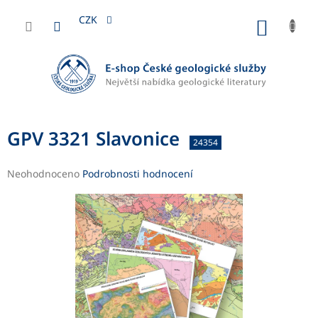
Přejít
na
CZK
NÁKUP
obsah
KOŠÍK
GPV 3321 Slavonice
24354
Průměrné
Neohodnoceno
Podrobnosti hodnocení
hodnocení
produktu
je
0,0
z
5
hvězdiček.