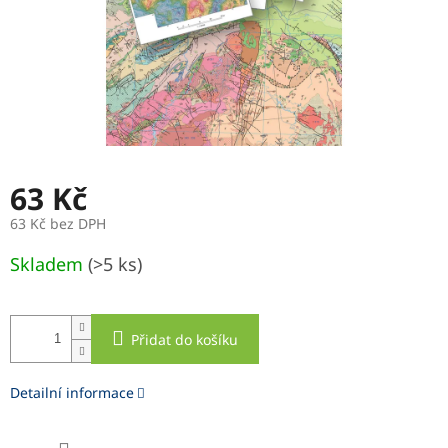
63 Kč
63 Kč bez DPH
Měrná
Skladem
(>5 ks)
cena:
Přidat do košíku
Detailní informace