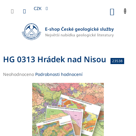
Přejít
na
CZK
NÁKUP
obsah
KOŠÍK
HG 0313 Hrádek nad Nisou
23538
Průměrné
Neohodnoceno
Podrobnosti hodnocení
hodnocení
produktu
je
0,0
z
5
hvězdiček.