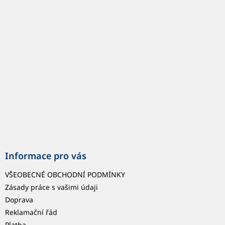
p
a
t
í
Informace pro vás
VŠEOBECNÉ OBCHODNÍ PODMÍNKY
Zásady práce s vašimi údaji
Doprava
Reklamační řád
Platba