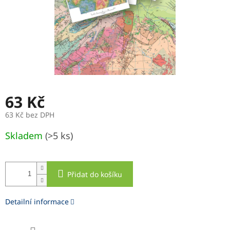
63 Kč
63 Kč bez DPH
Měrná
Skladem
(>5 ks)
cena:
Přidat do košíku
Detailní informace