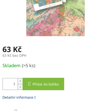
63 Kč
63 Kč bez DPH
Měrná
Skladem
(>5 ks)
cena:
Přidat do košíku
Detailní informace