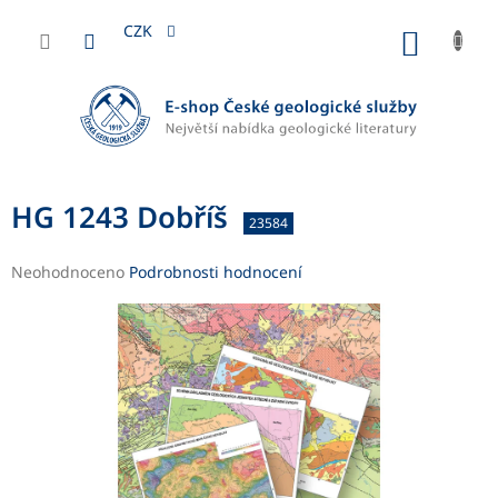
Přejít
na
CZK
NÁKUP
obsah
KOŠÍK
HG 1243 Dobříš
23584
Průměrné
Neohodnoceno
Podrobnosti hodnocení
hodnocení
produktu
je
0,0
z
5
hvězdiček.