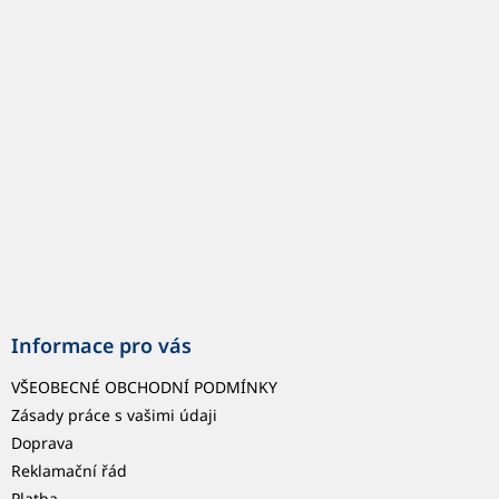
p
a
t
í
Informace pro vás
VŠEOBECNÉ OBCHODNÍ PODMÍNKY
Zásady práce s vašimi údaji
Doprava
Reklamační řád
Platba